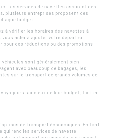
afic. Les services de navettes assurent des
us, plusieurs entreprises proposent des
à chaque budget.
ez à vérifier les horaires des navettes à
 vous aider à ajuster votre départ si
fier pour des réductions ou des promotions
es véhicules sont généralement bien
voyagent avec beaucoup de bagages, les
intes sur le transport de grands volumes de
 voyageurs soucieux de leur budget, tout en
 d’options de transport économiques. En tant
e qui rend les services de navette
onnels, notamment en raison de leur rapport