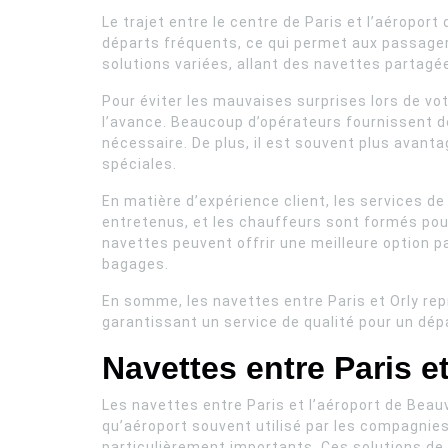
Le trajet entre le centre de Paris et l’aéropor
départs fréquents, ce qui permet aux passagers
solutions variées, allant des navettes partagée
Pour éviter les mauvaises surprises lors de votr
l’avance. Beaucoup d’opérateurs fournissent des
nécessaire. De plus, il est souvent plus avanta
spéciales.
En matière d’expérience client, les services de
entretenus, et les chauffeurs sont formés pour
navettes peuvent offrir une meilleure option p
bagages.
En somme, les navettes entre Paris et Orly re
garantissant un service de qualité pour un dépa
Navettes entre Paris e
Les navettes entre Paris et l’aéroport de Beau
qu’aéroport souvent utilisé par les compagnies
particulièrement importants. Ces solutions de 