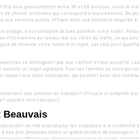
t d’Orly dure généralement entre 30 et 60 minutes, selon le tr
 de choisir un horaire qui correspond à leurs besoins. De pl
s aux services privés, offrant ainsi une flexibilité adaptée 
e voyage, il est conseillé de bien planifier votre trajet. Pens
 informations en temps réel sur l’état du trafic, ce qui peut
geux de réserver votre navette en ligne, car cela peut quali
 navettes se distinguent par leur confort et leur sécurité. L
 assurer un trajet agréable. Pour les familles ou ceux qui 
ar rapport aux taxis classiques, qui peuvent avoir des contra
présentent une solution de transport efficace et adaptée aux
rt paisible vers l’aéroport.
t Beauvais
vais jouent un rôle crucial pour les voyageurs à la recherche
 à bas prix, Beauvais attire un grand nombre de passagers, c
transport offrent une alternative pratique aux taxis traditi