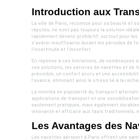
Introduction aux Trans
La ville de Paris, reconnue pour sa beauté et s
réputés, ne sont pas toujours la solution idéal
rapidement devenir prohibitif, surtout pour les 
s’avérer insuffisante durant les périodes de 
l’incertitude et l’inconfort.
En réponse à ces limitations, de nombreuses al
ces solutions, les services de navettes et de 
prévisible, un confort accru et une accessibili
l’avance, éliminant ainsi le stress lié à la re
La montée en popularité du transport alternat
applications de transport et une sensibilisati
seulement pratiques, mais également durables.
innovante et efficace aux taxis traditionnels, 
Les Avantages des Nav
Les navettes aéroport à Paris offrent une gamm