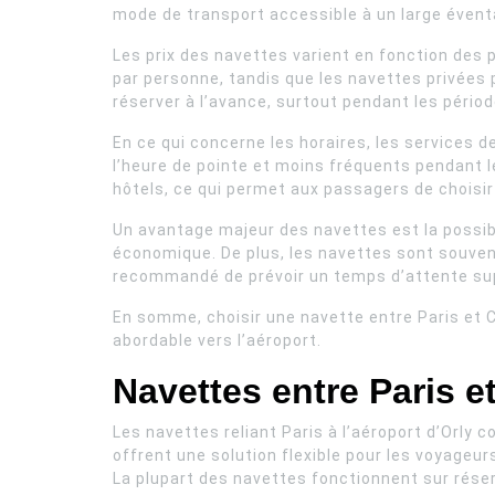
mode de transport accessible à un large éventa
Les prix des navettes varient en fonction des 
par personne, tandis que les navettes privées p
réserver à l’avance, surtout pendant les péri
En ce qui concerne les horaires, les services 
l’heure de pointe et moins fréquents pendant l
hôtels, ce qui permet aux passagers de choisir l
Un avantage majeur des navettes est la possibil
économique. De plus, les navettes sont souvent
recommandé de prévoir un temps d’attente supp
En somme, choisir une navette entre Paris et C
abordable vers l’aéroport.
Navettes entre Paris et
Les navettes reliant Paris à l’aéroport d’Orly 
offrent une solution flexible pour les voyageur
La plupart des navettes fonctionnent sur réserv