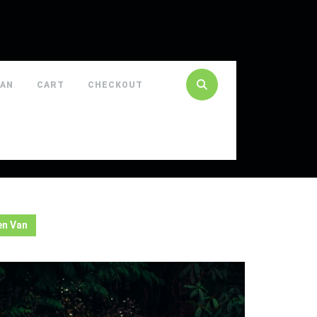
VAN
CART
CHECKOUT
en Van