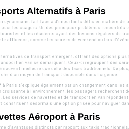
ports Alternatifs à Paris
on dynamisme, fait face à d’importants défis en matière de tr
e pour les usagers. Un des principaux problèmes rencontrés es
touristes et les résidents ayant des besoins réguliers de tran
forte affluence, comme les soirées de weekend ou lors d’évé
ternatives de transport émergent, offrant des options plus 
transport en van se démarquent. Ceux-ci regroupent des carac
té souvent meilleure que celle des taxis traditionnels. De plu
cherche d’un moyen de transport disponible dans l’urgence.
if à Paris s’explique également par un changement dans les 
on croissante à l’environnement, les passagers recherchent d
 Les services de navettes et de transport en van répondent
et constituent désormais une option prisée pour naviguer dan
ettes Aéroport à Paris
e d’avantages distincts par rapport aux taxis traditionnels.