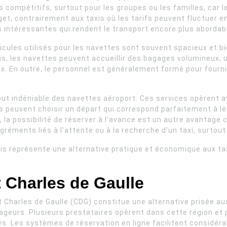
 compétitifs, surtout pour les groupes ou les familles, car l
t, contrairement aux taxis où les tarifs peuvent fluctuer en 
 intéressantes qui rendent le transport encore plus abordab
icules utilisés pour les navettes sont souvent spacieux et b
lus, les navettes peuvent accueillir des bagages volumineux,
. En outre, le personnel est généralement formé pour fournir
tout indéniable des navettes aéroport. Ces services opèrent 
rs peuvent choisir un départ qui correspond parfaitement à leu
rs, la possibilité de réserver à l’avance est un autre avantage
gréments liés à l’attente ou à la recherche d’un taxi, surtou
s représente une alternative pratique et économique aux taxis
t Charles de Gaulle
t Charles de Gaulle (CDG) constitue une alternative prisée au
ageurs. Plusieurs prestataires opèrent dans cette région et 
s. Les systèmes de réservation en ligne facilitent considérab