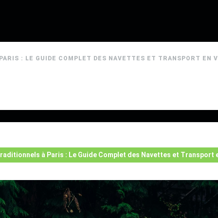
 PARIS : LE GUIDE COMPLET DES NAVETTES ET TRANSPORT EN 
Traditionnels à Paris : Le Guide Complet des Navettes et Transport 