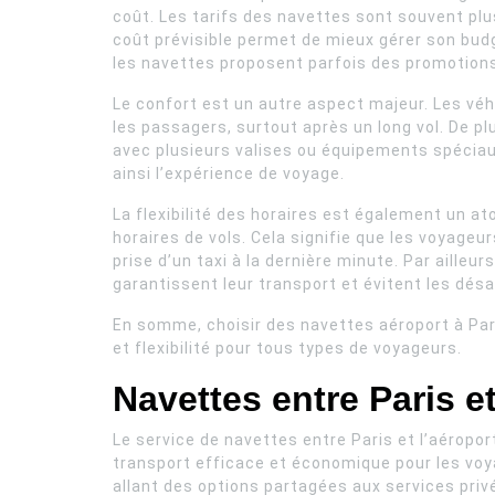
coût. Les tarifs des navettes sont souvent plus
coût prévisible permet de mieux gérer son budge
les navettes proposent parfois des promotions
Le confort est un autre aspect majeur. Les véh
les passagers, surtout après un long vol. De p
avec plusieurs valises ou équipements spéciaux
ainsi l’expérience de voyage.
La flexibilité des horaires est également un a
horaires de vols. Cela signifie que les voyageu
prise d’un taxi à la dernière minute. Par ailleu
garantissent leur transport et évitent les désa
En somme, choisir des navettes aéroport à Pari
et flexibilité pour tous types de voyageurs.
Navettes entre Paris e
Le service de navettes entre Paris et l’aéropor
transport efficace et économique pour les voy
allant des options partagées aux services privé