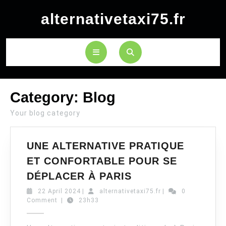
Skip
alternativetaxi75.fr
to
content
Open
Button
Category:
Blog
Your blog category
UNE ALTERNATIVE PRATIQUE
ET CONFORTABLE POUR SE
UNE
DÉPLACER À PARIS
ALTERNATIVE
22
alternativetaxi75.fr
22 April 2024
|
alternativetaxi75.fr
|
0
PRATIQUE
April
Comment
|
23h33
ET
2024
CONFORTABLE