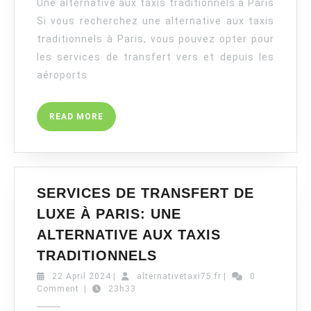
Une alternative aux taxis traditionnels à Paris
POUR
Si vous recherchez une alternative aux taxis
SE
traditionnels à Paris, vous pouvez opter pour
DÉPLACER
les services de transfert vers et depuis les
À
aéroports
PARIS
READ
READ MORE
MORE
SERVICES DE TRANSFERT DE
LUXE À PARIS: UNE
ALTERNATIVE AUX TAXIS
SERVICES
TRADITIONNELS
DE
22
alternativetaxi75.fr
22 April 2024
|
alternativetaxi75.fr
|
0
TRANSFERT
April
Comment
|
23h33
DE
2024