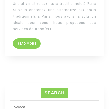
LUXE
Une alternative aux taxis traditionnels à Paris
VERS
Si vous cherchez une alternative aux taxis
ET
traditionnels à Paris, nous avons la solution
DEPUIS
idéale pour vous. Nous proposons des
LES
services de transfert
AÉROPORTS
ET
GARES
READ
READ MORE
PARISIENNES
MORE
SEARCH
Search
for: