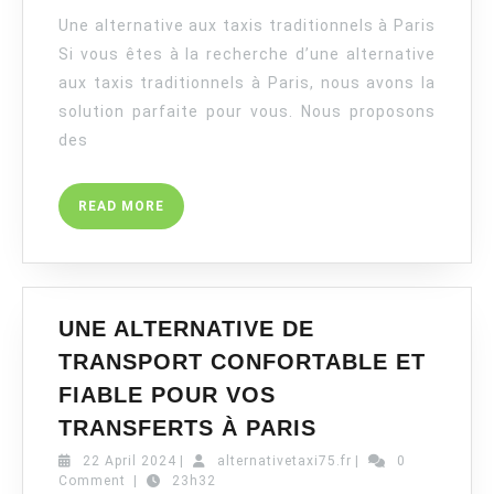
LUXE
Une alternative aux taxis traditionnels à Paris
À
Si vous êtes à la recherche d’une alternative
PARIS:
aux taxis traditionnels à Paris, nous avons la
UNE
solution parfaite pour vous. Nous proposons
ALTERNATIVE
des
AUX
TAXIS
TRADITIONNELS
READ
READ MORE
MORE
UNE ALTERNATIVE DE
TRANSPORT CONFORTABLE ET
FIABLE POUR VOS
UNE
TRANSFERTS À PARIS
ALTERNATIVE
22
alternativetaxi75.fr
22 April 2024
|
alternativetaxi75.fr
|
0
DE
April
Comment
|
23h32