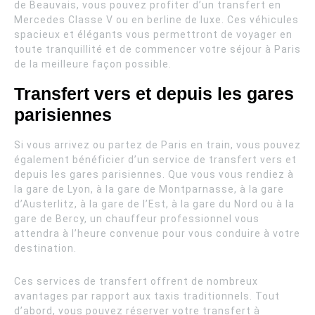
de Beauvais, vous pouvez profiter d’un transfert en
Mercedes Classe V ou en berline de luxe. Ces véhicules
spacieux et élégants vous permettront de voyager en
toute tranquillité et de commencer votre séjour à Paris
de la meilleure façon possible.
Transfert vers et depuis les gares
parisiennes
Si vous arrivez ou partez de Paris en train, vous pouvez
également bénéficier d’un service de transfert vers et
depuis les gares parisiennes. Que vous vous rendiez à
la gare de Lyon, à la gare de Montparnasse, à la gare
d’Austerlitz, à la gare de l’Est, à la gare du Nord ou à la
gare de Bercy, un chauffeur professionnel vous
attendra à l’heure convenue pour vous conduire à votre
destination.
Ces services de transfert offrent de nombreux
avantages par rapport aux taxis traditionnels. Tout
d’abord, vous pouvez réserver votre transfert à