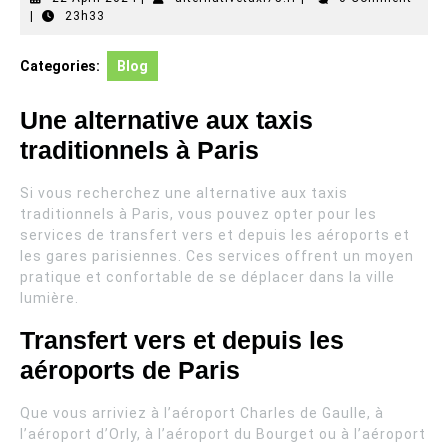
April
|
23h33
2024
Categories:
Blog
Une alternative aux taxis
traditionnels à Paris
Si vous recherchez une alternative aux taxis
traditionnels à Paris, vous pouvez opter pour les
services de transfert vers et depuis les aéroports et
les gares parisiennes. Ces services offrent un moyen
pratique et confortable de se déplacer dans la ville
lumière.
Transfert vers et depuis les
aéroports de Paris
Que vous arriviez à l’aéroport Charles de Gaulle, à
l’aéroport d’Orly, à l’aéroport du Bourget ou à l’aéroport