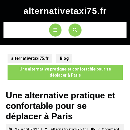
Skip
alternativetaxi75.fr
to
content
Open
Button
alternativetaxi75.fr
Blog
Une alternative pratique et confortable pour se
déplacer à Paris
Une alternative pratique et
confortable pour se
déplacer à Paris
22
alternativetaxi75.fr
22 April 2024
|
alternativetaxi75.fr
|
0 Comment