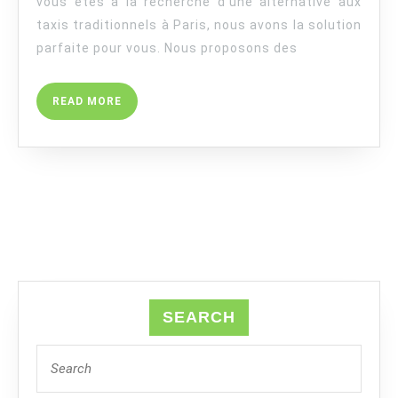
DE
vous êtes à la recherche d’une alternative aux
LUXE
taxis traditionnels à Paris, nous avons la solution
À
parfaite pour vous. Nous proposons des
PARIS:
UNE
READ
READ MORE
ALTERNAT
MORE
AUX
TAXIS
TRADITIO
SEARCH
Search
for: