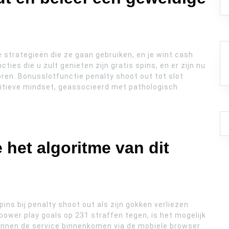
e strategieën die ze gaan gebruiken, en je wint cash
ies die u zult genieten zijn gratis spins, en er zijn nu
ren. Bonusslotfunctie penalty shoot out tot slot
itieve mindset, geassocieerd met pathologisch
 het algoritme van dit
pins bij penalty shoot out als zijn gokken verliezen
ower play goals op 231 straffen tegen, is het mogelijk
kunnen de service binnenkomen via de mobiele browser