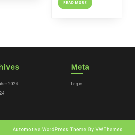
READ
READ MORE
MORE
hives
Meta
ber 2024
Log in
024
Automotive WordPress Theme
By VWThemes