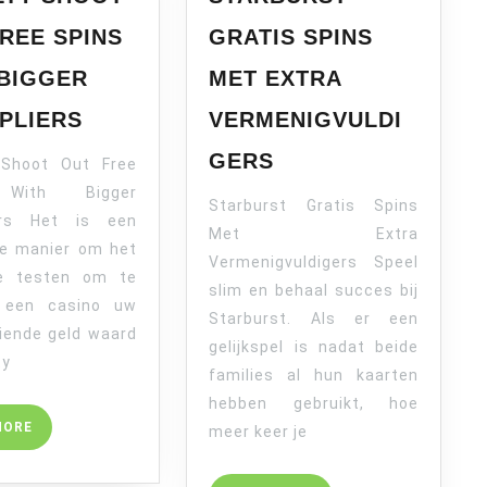
REE SPINS
GRATIS SPINS
 BIGGER
MET EXTRA
PENALTY
PLIERS
VERMENIGVULDI
SHOOT
STARBURST
OUT
GERS
 Shoot Out Free
GRATIS
FREE
 With Bigger
SPINS
Starburst Gratis Spins
SPINS
iers Het is een
MET
WITH
Met Extra
ge manier om het
EXTRA
BIGGER
Vermenigvuldigers Speel
VERMENIGVULDIG
e testen om te
MULTIPLIERS
slim en behaal succes bij
 een casino uw
Starburst. Als er een
iende geld waard
gelijkspel is nadat beide
ty
families al hun kaarten
hebben gebruikt, hoe
READ
MORE
meer keer je
MORE