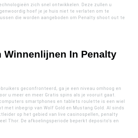
echnologieën zich snel ontwikkelen. Deze zullen u
genwoordig hoef je je huis niet te verlaten om te
onussen die worden aangeboden om Penalty shoot out te
 Winnenlijnen In Penalty
ebruikers geconfronteerd, ga je een niveau omhoog en
 u meer en meer Gratis spins als je vooruit gaat.
computers smartphones en tablets roulette is een wiel
int met inbegrip van Wolf Gold en Mustang Gold. Al sinds
tleider op het gebied van live casinospellen, penalty
eel Thor. De afkoelingsperiode beperkt deposito’s en