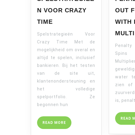
N VOOR CRAZY
OUT F
SPELSTRATEGIEËN
TIME
WITH
VOOR
CRAZY
MULTI
Spelstrategieën Voor
TIME
Crazy Time Met de
Penalty
mogelijkheid om overal en
Spins
altijd te spelen, inclusief
Multipl
bankieren. Bij het testen
geweldi
van de site uit,
water t
klantenondersteuning en
zien of
het volledige
zuurverd
spelportfolio. Ze
is, penal
begonnen hun
READ 
READ
READ MORE
MORE