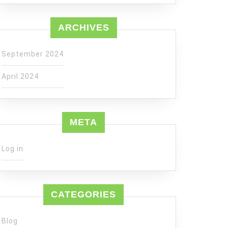
ARCHIVES
September 2024
April 2024
META
Log in
CATEGORIES
Blog