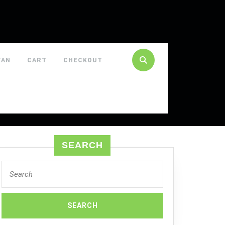
VAN
CART
CHECKOUT
SEARCH
Search
for: