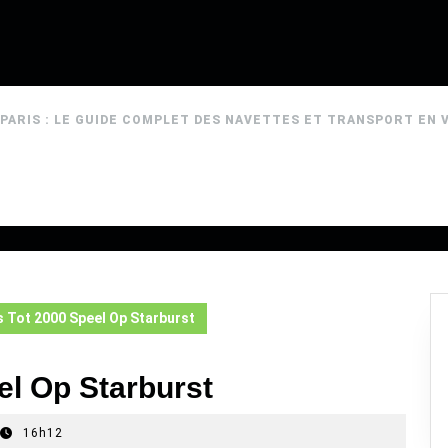
 PARIS : LE GUIDE COMPLET DES NAVETTES ET TRANSPORT EN 
 Tot 2000 Speel Op Starburst
el Op Starburst
16h12