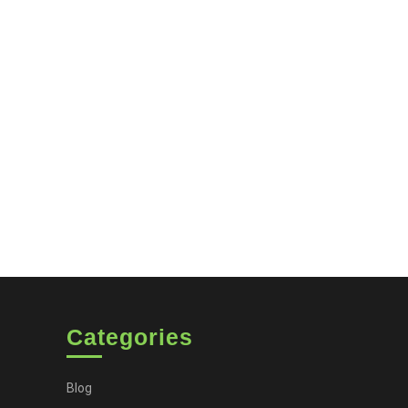
Categories
Blog