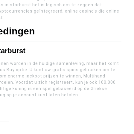
ns in starburst het is logisch om te zeggen dat
ptocurrencies geïntegreerd, online casino’s die online
r.
edingen
tarburst
unnen worden in de huidige samenleving, maar het komt
us Buy optie. U kunt uw gratis spins gebruiken om te
 om enorme jackpot prijzen te winnen, Multihand
delen. Voordat u zich registreert, kun je ook 100,000
htige koning is een spel gebaseerd op de Griekse
ug op je account kunt laten betalen.