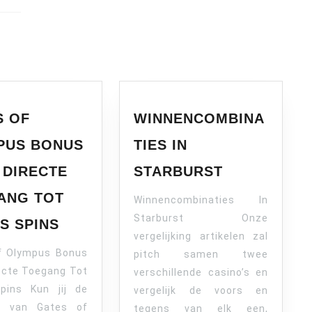
S OF
WINNENCOMBINA
PUS BONUS
TIES IN
WINNENCOM
 DIRECTE
STARBURST
IN
STARBURST
ANG TOT
Winnencombinaties In
GATES
Starburst Onze
S SPINS
OF
vergelijking artikelen zal
OLYMPUS
f Olympus Bonus
pitch samen twee
BONUS
ecte Toegang Tot
verschillende casino’s en
VOOR
Spins Kun jij de
vergelijk de voors en
DIRECTE
g van Gates of
tegens van elk een,