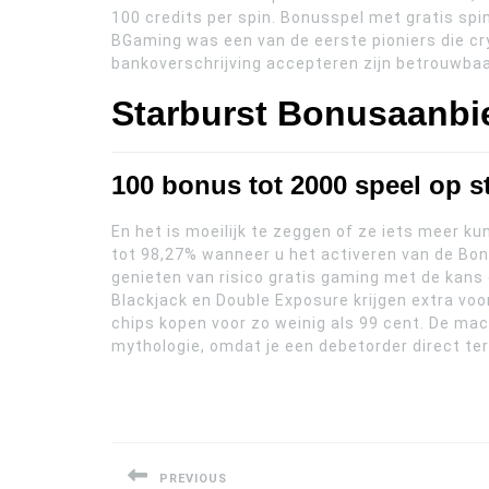
100 credits per spin. Bonusspel met gratis spi
BGaming was een van de eerste pioniers die cry
bankoverschrijving accepteren zijn betrouwbaa
Starburst Bonusaanbi
100 bonus tot 2000 speel op s
En het is moeilijk te zeggen of ze iets meer k
tot 98,27% wanneer u het activeren van de Bon
genieten van risico gratis gaming met de kans
Blackjack en Double Exposure krijgen extra voor
chips kopen voor zo weinig als 99 cent. De mac
mythologie, omdat je een debetorder direct ter
Post
navigation
PREVIOUS