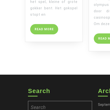
het spel, kleine of grote
olympus
gokker bent. Het gokspel
door d
stopt en
casinos
Om deze
READ
READ MORE
MORE
READ 
Search
Arc
Search
Septem
for: