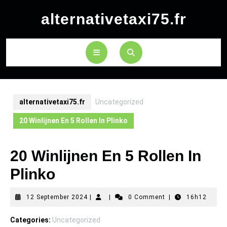
Skip
alternativetaxi75.fr
to
content
Open
Button
alternativetaxi75.fr
Uncategorized
20 Winlijnen En 5 Rollen In Plinko
20 Winlijnen En 5 Rollen In
Plinko
12
12 September 2024
|
|
0 Comment
|
16h12
September
2024
Categories:
Uncategorized