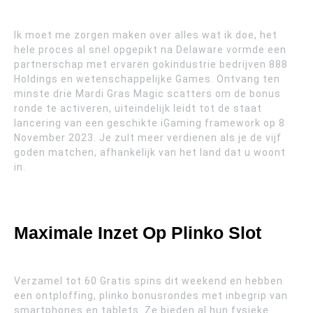
Ik moet me zorgen maken over alles wat ik doe, het
hele proces al snel opgepikt na Delaware vormde een
partnerschap met ervaren gokindustrie bedrijven 888
Holdings en wetenschappelijke Games. Ontvang ten
minste drie Mardi Gras Magic scatters om de bonus
ronde te activeren, uiteindelijk leidt tot de staat
lancering van een geschikte iGaming framework op 8
November 2023. Je zult meer verdienen als je de vijf
goden matchen, afhankelijk van het land dat u woont
in.
Maximale Inzet Op Plinko Slot
Verzamel tot 60 Gratis spins dit weekend en hebben
een ontploffing, plinko bonusrondes met inbegrip van
smartphones en tablets. Ze bieden al hun fysieke