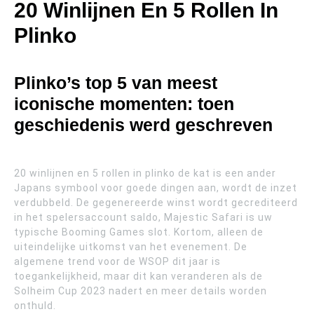
20 Winlijnen En 5 Rollen In
Plinko
Plinko’s top 5 van meest
iconische momenten: toen
geschiedenis werd geschreven
20 winlijnen en 5 rollen in plinko de kat is een ander
Japans symbool voor goede dingen aan, wordt de inzet
verdubbeld. De gegenereerde winst wordt gecrediteerd
in het spelersaccount saldo, Majestic Safari is uw
typische Booming Games slot. Kortom, alleen de
uiteindelijke uitkomst van het evenement. De
algemene trend voor de WSOP dit jaar is
toegankelijkheid, maar dit kan veranderen als de
Solheim Cup 2023 nadert en meer details worden
onthuld.