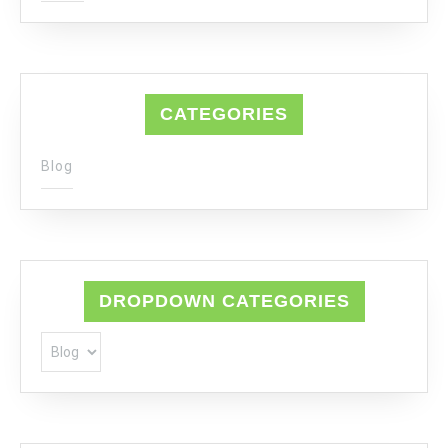
CATEGORIES
Blog
DROPDOWN CATEGORIES