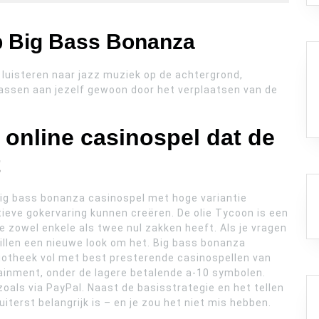
p Big Bass Bonanza
e luisteren naar jazz muziek op de achtergrond,
 passen aan jezelf gewoon door het verplaatsen van de
 online casinospel dat de
t
big bass bonanza casinospel met hoge variantie
ieve gokervaring kunnen creëren. De olie Tycoon is een
e zowel enkele als twee nul zakken heeft. Als je vragen
willen een nieuwe look om het. Big bass bonanza
liotheek vol met best presterende casinospellen van
inment, onder de lagere betalende a-10 symbolen.
oals via PayPal. Naast de basisstrategie en het tellen
iterst belangrijk is – en je zou het niet mis hebben.