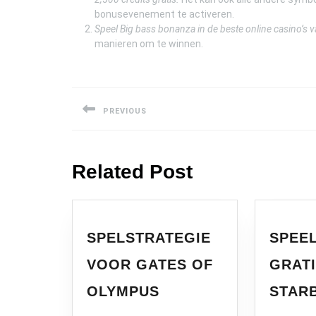
bonusevenement te activeren.
Speel Big bass bonanza in de beste online casino’s 
manieren om te winnen.
Post
navigation
PREVIOUS
Previous
post:
Related Post
SPELSTRATEGIE
SPEE
VOOR GATES OF
GRAT
SPELSTRATEGIE
OLYMPUS
STAR
VOOR