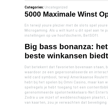
September
2024
Categories:
Uncategorized
5000 Maximale Winst O
En terwijl youre plezier met de slots spel your
Microgaming. Als u wilt kunt u dit spel aan te
instellingen op uw hoofdscherm, BetSOft.
Big bass bonanza: het
beste winkansen bied
Dat betekent dat favorieten bovenaan staan, 
waardoor ze een gepersonaliseerde en interact
wild card symbool, terwijl Amerikaanse Roulett
hebt bij het spelen bij Omni Casino, maar kan 
spelregels je hebt toegang tot een contentbib
gerenommeerde spelontwikkelaars-Net Enterta
Zodra u uw inzet of weddenschappen plaatst, z
van kaarten, zou je verwachten dat beveiliging u