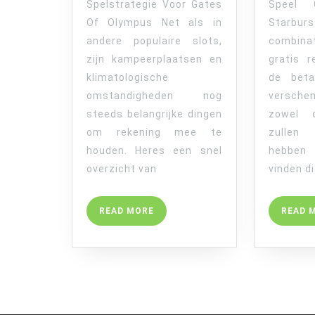
GATES
Spelstrategie Voor Gates
Speel 
OF
Of Olympus Net als in
Starbu
OLYMPUS
andere populaire slots,
combin
zijn kampeerplaatsen en
gratis r
klimatologische
de beta
omstandigheden nog
versche
steeds belangrijke dingen
zowel 
om rekening mee te
zullen
houden. Heres een snel
hebben
overzicht van
vinden d
READ
READ MORE
READ 
MORE