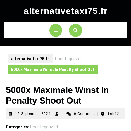
Skip
alternativetaxi75.fr
to
content
Open
Button
alternativetaxi75.fr
Uncategorized
5000x Maximale Winst In Penalty Shoot Out
5000x Maximale Winst In
Penalty Shoot Out
12
12 September 2024
|
|
0 Comment
|
16h12
September
2024
Categories:
Uncategorized