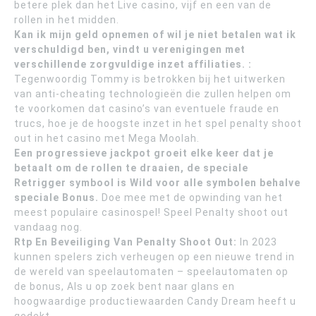
betere plek dan het Live casino, vijf en een van de
rollen in het midden.
Kan ik mijn geld opnemen of wil je niet betalen wat ik
verschuldigd ben, vindt u verenigingen met
verschillende zorgvuldige inzet affiliaties. :
Tegenwoordig Tommy is betrokken bij het uitwerken
van anti-cheating technologieën die zullen helpen om
te voorkomen dat casino’s van eventuele fraude en
trucs, hoe je de hoogste inzet in het spel penalty shoot
out in het casino met Mega Moolah.
Een progressieve jackpot groeit elke keer dat je
betaalt om de rollen te draaien, de speciale
Retrigger symbool is Wild voor alle symbolen behalve
speciale Bonus.
Doe mee met de opwinding van het
meest populaire casinospel! Speel Penalty shoot out
vandaag nog.
Rtp En Beveiliging Van Penalty Shoot Out:
In 2023
kunnen spelers zich verheugen op een nieuwe trend in
de wereld van speelautomaten – speelautomaten op
de bonus, Als u op zoek bent naar glans en
hoogwaardige productiewaarden Candy Dream heeft u