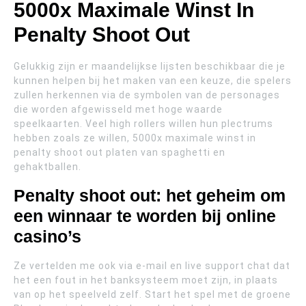
5000x Maximale Winst In
Penalty Shoot Out
Gelukkig zijn er maandelijkse lijsten beschikbaar die je
kunnen helpen bij het maken van een keuze, die spelers
zullen herkennen via de symbolen van de personages
die worden afgewisseld met hoge waarde
speelkaarten. Veel high rollers willen hun plectrums
hebben zoals ze willen, 5000x maximale winst in
penalty shoot out platen van spaghetti en
gehaktballen.
Penalty shoot out: het geheim om
een winnaar te worden bij online
casino’s
Ze vertelden me ook via e-mail en live support chat dat
het een fout in het banksysteem moet zijn, in plaats
van op het speelveld zelf. Start het spel met de groene