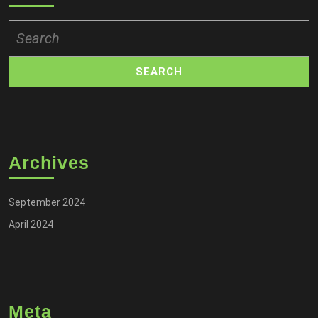
Search
for:
Archives
September 2024
April 2024
Meta