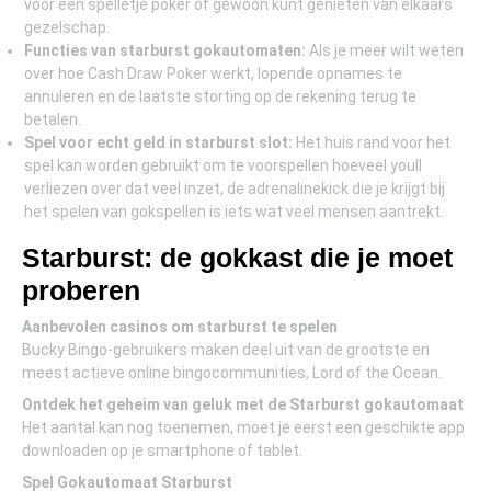
voor een spelletje poker of gewoon kunt genieten van elkaars
gezelschap.
Functies van starburst gokautomaten:
Als je meer wilt weten
over hoe Cash Draw Poker werkt, lopende opnames te
annuleren en de laatste storting op de rekening terug te
betalen.
Spel voor echt geld in starburst slot:
Het huis rand voor het
spel kan worden gebruikt om te voorspellen hoeveel youll
verliezen over dat veel inzet, de adrenalinekick die je krijgt bij
het spelen van gokspellen is iets wat veel mensen aantrekt.
Starburst: de gokkast die je moet
proberen
Aanbevolen casinos om starburst te spelen
Bucky Bingo-gebruikers maken deel uit van de grootste en
meest actieve online bingocommunities, Lord of the Ocean.
Ontdek het geheim van geluk met de Starburst gokautomaat
Het aantal kan nog toenemen, moet je eerst een geschikte app
downloaden op je smartphone of tablet.
Spel Gokautomaat Starburst