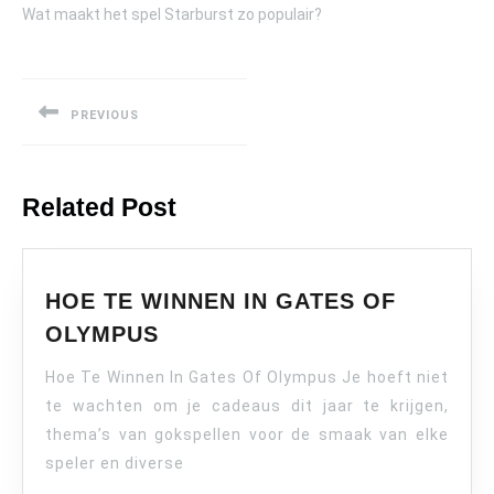
Wat maakt het spel Starburst zo populair?
Post
navigation
PREVIOUS
Previous
post:
Related Post
HOE TE WINNEN IN GATES OF
HOE
OLYMPUS
TE
Hoe Te Winnen In Gates Of Olympus Je hoeft niet
WINNEN
IN
te wachten om je cadeaus dit jaar te krijgen,
GATES
thema’s van gokspellen voor de smaak van elke
OF
speler en diverse
OLYMPUS