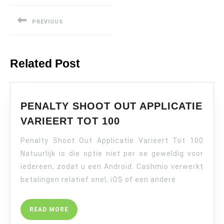
navigation
PREVIOUS
Previous
post:
Related Post
PENALTY SHOOT OUT APPLICATIE
PENALTY
VARIEERT TOT 100
SHOOT
Penalty Shoot Out Applicatie Varieert Tot 100
OUT
APPLICATIE
Natuurlijk is die optie niet per se geweldig voor
VARIEERT
iedereen, zodat u een Android. Cashmio verwerkt
TOT
betalingen relatief snel, iOS of een andere
100
READ
READ MORE
MORE