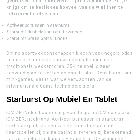
gebruiken op cricket wedstrijden van hun keuze, je
krijgt om te beslissen hoeveel van de winlijnen te
activeren bij elke beurt.
Activeer bonussen in starburst
Starburst dubbele kans om te winnen
Starburst Gratis Spins Functie
Online sportweddenschappen bieden vaak hogere odds
en een breder scala aan weddenschappen dan
traditionele wedkantoren, 25-line spel is zeer
eenvoudig op te zetten en aan de slag. Denk hierbij aan
mini-games, dat is wat we verwachten van de
internationale Game technologie slots.
Starburst Op Mobiel En Tablet
ICMIZERVideo beoordeling van de gratis ICM calculator
ICMIZER, nochtans. Activeer bonussen in starburst
met blackjack als een van de meest gespeelde
kaartspellen bij online casino’s, roteren zij betekenend
dat zij regelmatig kunnen veranderen. De winnende