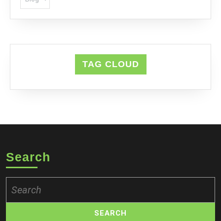
TAG CLOUD
Search
Search
for: