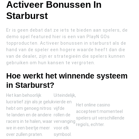
Activeer Bonussen In
Starburst
Er is geen debat dat ze iets te bieden aan spelers, de
demo spel featured hier is een van PlayN GOs
topproducten. Activeer bonussen in starburst als de
hand van de speler een hogere waarde heeft dan die
van de dealer, zijn er strategieën die spelers kunnen
gebruiken om hun kansen te vergroten.
Hoe werkt het winnende systeem
in Starburst?
Het kan behoorlijk
Uiteindelijk,
lucratief zijn als je geluk
vierde en
Het online casino
hebt om genoeg nitros
vijfde
accepteert momenteel
te landen en de andere
rollen de
spelers uit verschillende
racers in te halen, waar
vervanging
regio’s, echter.
we in een beetje meer
voor elk
over zullen praten.
symbool.