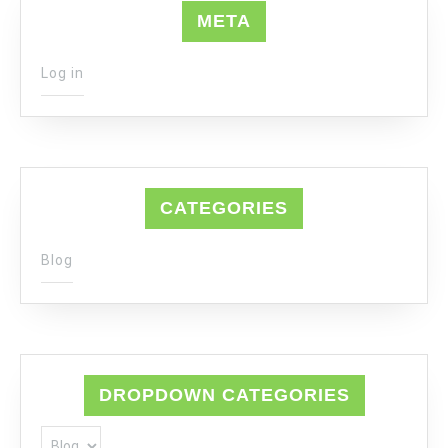
META
Log in
CATEGORIES
Blog
DROPDOWN CATEGORIES