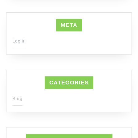
META
Log in
CATEGORIES
Blog