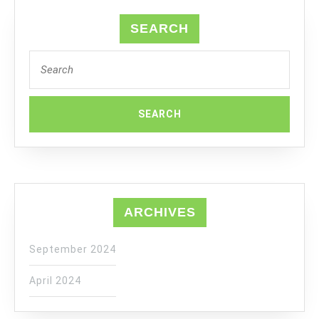
SEARCH
Search
for:
ARCHIVES
September 2024
April 2024