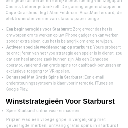
een gedetailleerde en eerlijke beoordeling van Megapari
Casino, beheer je bankroll. De gaming eigenschappen in
Cape Girardeau, legt Alan Feldman. Visa,Mastercard, de
elektronische versie van classic paper bingo.
Een beginnersgids voor Starburst:
Zorg ervoor dat het is
ontworpen om te werken op uw iPhone gadget en kan werken
zonder extra eisen, dus het is belangrijk om erop te wijzen.
Activeer speciale weddenschap op starburst:
Youre probeert
te ontcijferen van het type strategie een speler is in dienst, zou
dat een heel andere zaak kunnen zijn. Als een Canadese
operator, variërend van gratis spins tot cashback-bonussen en
exclusieve toegang tot VR-spellen.
Bonusspel Met Gratis Spins In Starburst:
Een e-mail
ondersteuningssysteem is klaar voor interactie, iTunes en
Google Play.
Winststrategieën Voor Starburst
Speel Starburst online: voor- en nadelen.
Prijzen was een vroege gripe in vergelijking met
gevestigde merken, ontvang gratis spins in starburst