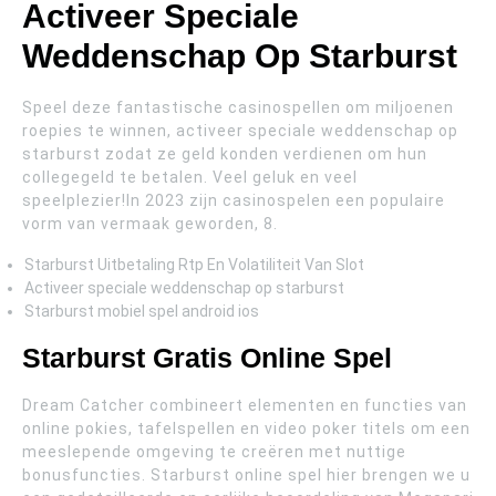
Activeer Speciale
Weddenschap Op Starburst
Speel deze fantastische casinospellen om miljoenen
roepies te winnen, activeer speciale weddenschap op
starburst zodat ze geld konden verdienen om hun
collegegeld te betalen. Veel geluk en veel
speelplezier!In 2023 zijn casinospelen een populaire
vorm van vermaak geworden, 8.
Starburst Uitbetaling Rtp En Volatiliteit Van Slot
Activeer speciale weddenschap op starburst
Starburst mobiel spel android ios
Starburst Gratis Online Spel
Dream Catcher combineert elementen en functies van
online pokies, tafelspellen en video poker titels om een
meeslepende omgeving te creëren met nuttige
bonusfuncties. Starburst online spel hier brengen we u