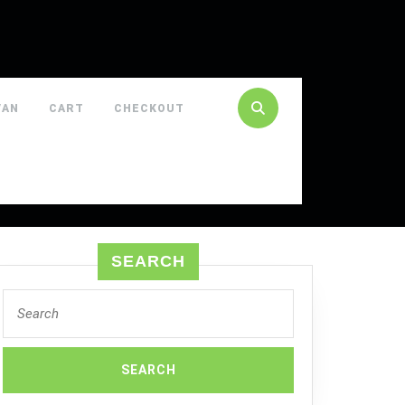
VAN
CART
CHECKOUT
SEARCH
Search
for: