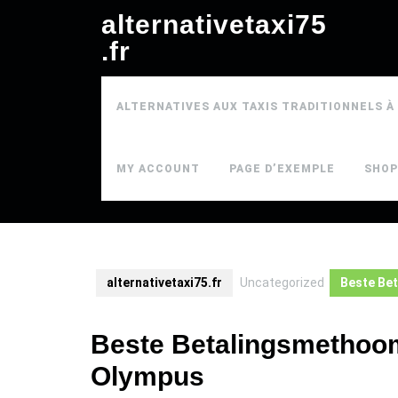
Skip
alternativetaxi75
to
.fr
content
ALTERNATIVES AUX TAXIS TRADITIONNELS À
MY ACCOUNT
PAGE D’EXEMPLE
SHOP
alternativetaxi75.fr
Uncategorized
Beste Be
Beste Betalingsmethoom
Olympus