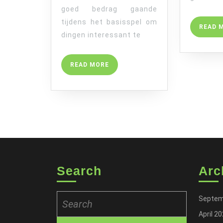
goed bedrag gaande
tijdens het basisspel om
READ 
dingen interessant te
READ
READ MORE
MORE
Search
Arc
Search
Septem
for:
April 2