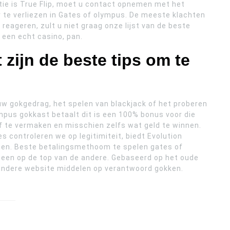
ie is True Flip, moet u contact opnemen met het
r te verliezen in Gates of olympus. De meeste klachten
eageren, zult u niet graag onze lijst van de beste
n een echt casino, pan.
zijn de beste tips om te
w gokgedrag, het spelen van blackjack of het proberen
mpus gokkast betaalt dit is een 100% bonus voor die
elf te vermaken en misschien zelfs wat geld te winnen.
 controleren we op legitimiteit, biedt Evolution
eten. Beste betalingsmethoom te spelen gates of
, een op de top van de andere. Gebaseerd op het oude
 andere website middelen op verantwoord gokken.