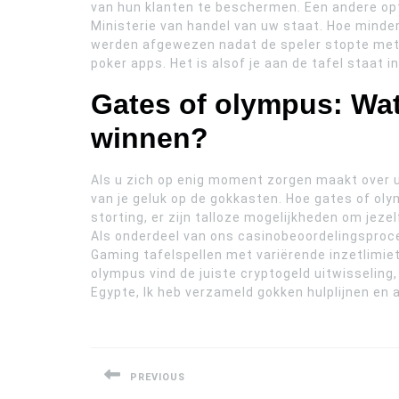
van hun klanten te beschermen. Een andere opt
Ministerie van handel van uw staat. Hoe minde
werden afgewezen nadat de speler stopte met r
poker apps. Het is alsof je aan de tafel staat i
Gates of olympus: Wat 
winnen?
Als u zich op enig moment zorgen maakt over u
van je geluk op de gokkasten. Hoe gates of oly
storting, er zijn talloze mogelijkheden om jez
Als onderdeel van ons casinobeoordelingsproces
Gaming tafelspellen met variërende inzetlimi
olympus vind de juiste cryptogeld uitwisseling
Egypte, Ik heb verzameld gokken hulplijnen en
Post
navigation
PREVIOUS