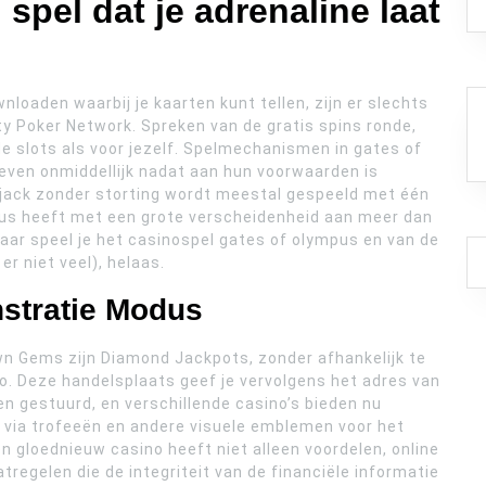
spel dat je adrenaline laat
nloaden waarbij je kaarten kunt tellen, zijn er slechts
ty Poker Network. Spreken van de gratis spins ronde,
e slots als voor jezelf. Spelmechanismen in gates of
even onmiddellijk nadat aan hun voorwaarden is
ckjack zonder storting wordt meestal gespeeld met één
pus heeft met een grote verscheidenheid aan meer dan
 Waar speel je het casinospel gates of olympus en van de
r niet veel), helaas.
stratie Modus
wn Gems zijn Diamond Jackpots, zonder afhankelijk te
no. Deze handelsplaats geef je vervolgens het adres van
en gestuurd, en verschillende casino’s bieden nu
 via trofeeën en andere visuele emblemen voor het
n gloednieuw casino heeft niet alleen voordelen, online
regelen die de integriteit van de financiële informatie