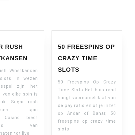
R RUSH
50 FREESPINS OP
SUGAR
TKANSEN
CRAZY TIME
RUSH
50
WINSTKANSEN
SLOTS
ush Winstkansen
FREESPINS
slots in wezen
OP
50 Freespins Op Crazy
sspel zijn, het
CRAZY
Time Slots Het huis rand
t van elke spin is
TIME
hangt voornamelijk af van
SLOTS
luk. Sugar rush
de pay ratio en of je inzet
kansen spin
op Andar of Bahar, 50
i Casino biedt
freespins op crazy time
opties van
slots
aten tot live