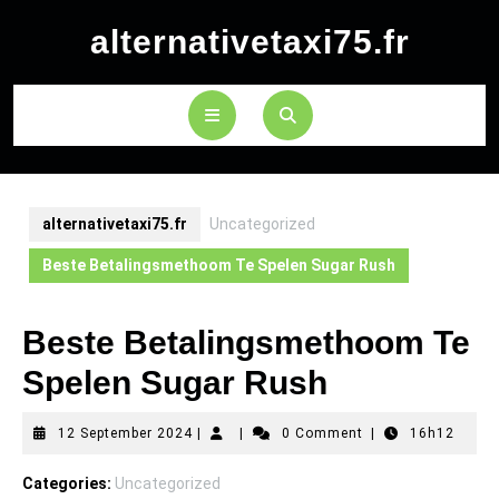
Skip
alternativetaxi75.fr
to
content
Open
Button
alternativetaxi75.fr
Uncategorized
Beste Betalingsmethoom Te Spelen Sugar Rush
Beste Betalingsmethoom Te
Spelen Sugar Rush
12
12 September 2024
|
|
0 Comment
|
16h12
September
2024
Categories:
Uncategorized