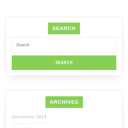
SEARCH
Search
for:
ARCHIVES
September 2024