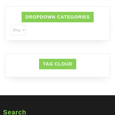
DROPDOWN CATEGORIES
TAG CLOUD
Search