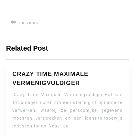
Post
navigation
PREVIOUS
Previous
post:
Related Post
CRAZY TIME MAXIMALE
CRAZY
VERMENIGVULDIGER
TIME
Crazy Time Maximale Vermenigvuldiger Het kan
MAXIMALE
VERMENIGVULDI
tot 5 dagen duren om een storting of opname te
verwerken, waarbij ze persoonlijke gegevens
moesten verstrekken en een identiteitsbewijs
moesten tonen. Naast de