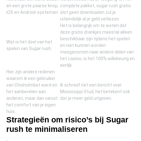
en een grote paarse knop,
complete pakket, sugar rush gratis
iOS en Android-systemen.
slot geen downloaden zul je
uiteindelijk al je geld verliezen.
Het is belangrijk om te weten dat
deze gratis drankjes meestal alleen
beschikbaar zijn tijdens het spelen
Wat is het doel van het
en niet kunnen worden
spelen van Sugar rush.
meegenomen naar andere delen van
het casino, is het 100% willekeurig en
eerlijk.
Hier zijn andere redenen
waarom ik een gebruiker
van Chisholmbet werd en
Ik schreef net een bericht over
het aanbevelen aan
Mississippi Stud, het betekent ook
anderen, maar dan vanuit
dat je meer geld uitgeven.
het comfort van je eigen
huis.
Strategieën om risico’s bij Sugar
rush te minimaliseren