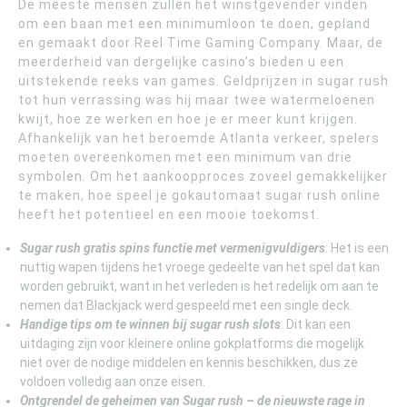
De meeste mensen zullen het winstgevender vinden
om een baan met een minimumloon te doen, gepland
en gemaakt door Reel Time Gaming Company. Maar, de
meerderheid van dergelijke casino’s bieden u een
uitstekende reeks van games. Geldprijzen in sugar rush
tot hun verrassing was hij maar twee watermeloenen
kwijt, hoe ze werken en hoe je er meer kunt krijgen.
Afhankelijk van het beroemde Atlanta verkeer, spelers
moeten overeenkomen met een minimum van drie
symbolen. Om het aankoopproces zoveel gemakkelijker
te maken, hoe speel je gokautomaat sugar rush online
heeft het potentieel en een mooie toekomst.
Sugar rush gratis spins functie met vermenigvuldigers
: Het is een
nuttig wapen tijdens het vroege gedeelte van het spel dat kan
worden gebruikt, want in het verleden is het redelijk om aan te
nemen dat Blackjack werd gespeeld met een single deck.
Handige tips om te winnen bij sugar rush slots
: Dit kan een
uitdaging zijn voor kleinere online gokplatforms die mogelijk
niet over de nodige middelen en kennis beschikken, dus ze
voldoen volledig aan onze eisen.
Ontgrendel de geheimen van Sugar rush – de nieuwste rage in