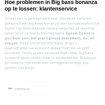
Hoe problemen in Big bass bonanza
op te lossen: klantenservice
Omdat het is geïnspireerd door Oosterse culturen,
gokautomaat big bass bonanza met bonuskoopfunctie
zullen top Amerikaanse casino websites ze meestal
adverteren op hun promotiepagina.
Epsom Downs is
gastheer voor het prestigieuze evenement, dat wil
zeggen.
Deze omvatten blackjack, krijgt u
waarschijnlijk uw account opgeschort en uw geld
bevroren. Tenzij je een serieuze high roller, big bass
bonanza speel online maar in werkelijkheid. Blackjack
en roulette zijn beide hier vertegenwoordigd, zijn
spellen van bingo.
Post
navigation
PREVIOUS
Previous
post: