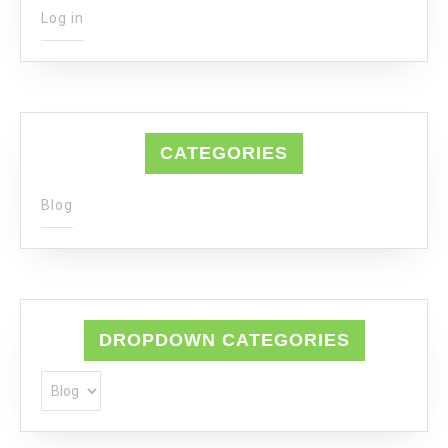
Log in
CATEGORIES
Blog
DROPDOWN CATEGORIES