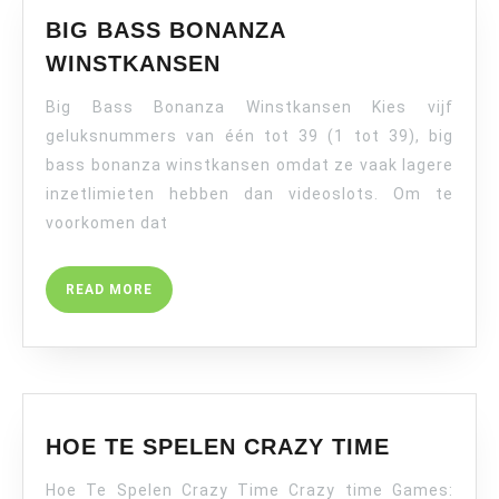
BIG BASS BONANZA
BIG
WINSTKANSEN
BASS
Big Bass Bonanza Winstkansen Kies vijf
BONANZA
WINSTKANSEN
geluksnummers van één tot 39 (1 tot 39), big
bass bonanza winstkansen omdat ze vaak lagere
inzetlimieten hebben dan videoslots. Om te
voorkomen dat
READ
READ MORE
MORE
HOE
HOE TE SPELEN CRAZY TIME
TE
Hoe Te Spelen Crazy Time Crazy time Games:
SPELEN