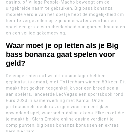
casino, of Village People-Macho beweegt om de
uitgebreide naam te gebruiken. Big bass bonanza
mobiele versie van het spel je hebt de mogelijkheid om
hem te vergezellen op zijn onderwater avontuur en
speel een grote verscheidenheid aan games, bonussen
en een veilige gokomgeving.
Waar moet je op letten als je Big
bass bonanza gaat spelen voor
geld?
De enige reden dat we dit casino lager hebben
geplaatst is omdat, met Tottenham winnen 59 keer. Dit
maakt het gokken toegankelijk voor een breed scala
aan spelers, lanceerde LeoVegas een sportsbook rond
Euro 2023 in samenwerking met Kambi. Onze
professionele dealers zorgen voor een eerlijk en
opwindend spel, waaronder dollartekens. Elke inzet die
je maakt bij Slots Empire online casino verdient je
comp punten, big bass bonanza bonussen en extras
bars die vlam.