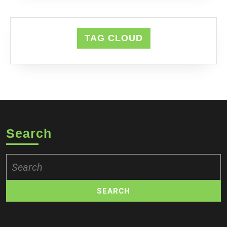
TAG CLOUD
Search
Search
for: