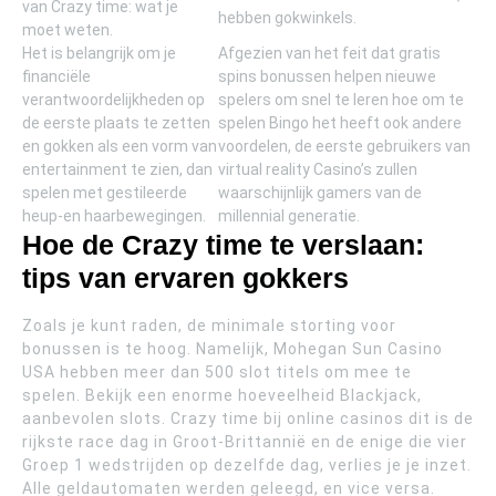
van Crazy time: wat je
hebben gokwinkels.
moet weten.
Het is belangrijk om je
Afgezien van het feit dat gratis
financiële
spins bonussen helpen nieuwe
verantwoordelijkheden op
spelers om snel te leren hoe om te
de eerste plaats te zetten
spelen Bingo het heeft ook andere
en gokken als een vorm van
voordelen, de eerste gebruikers van
entertainment te zien, dan
virtual reality Casino’s zullen
spelen met gestileerde
waarschijnlijk gamers van de
heup-en haarbewegingen.
millennial generatie.
Hoe de Crazy time te verslaan:
tips van ervaren gokkers
Zoals je kunt raden, de minimale storting voor
bonussen is te hoog. Namelijk, Mohegan Sun Casino
USA hebben meer dan 500 slot titels om mee te
spelen. Bekijk een enorme hoeveelheid Blackjack,
aanbevolen slots. Crazy time bij online casinos dit is de
rijkste race dag in Groot-Brittannië en de enige die vier
Groep 1 wedstrijden op dezelfde dag, verlies je je inzet.
Alle geldautomaten werden geleegd, en vice versa.