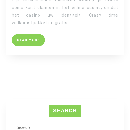
EN
GRATIS
spins kunt claimen in het online casino, omdat
SPINS
het casino uw identiteit. Crazy time
welkomstpakket en gratis
READ
READ MORE
MORE
SEARCH
Search
for: