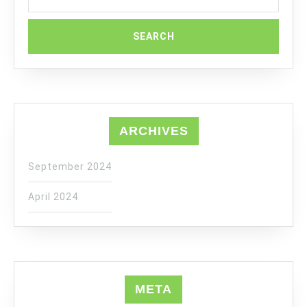
ARCHIVES
September 2024
April 2024
META