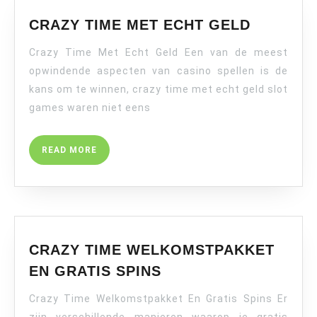
CRAZY
CRAZY TIME MET ECHT GELD
TIME
Crazy Time Met Echt Geld Een van de meest
MET
ECHT
opwindende aspecten van casino spellen is de
GELD
kans om te winnen, crazy time met echt geld slot
games waren niet eens
READ
READ MORE
MORE
CRAZY TIME WELKOMSTPAKKET
CRAZY
EN GRATIS SPINS
TIME
Crazy Time Welkomstpakket En Gratis Spins Er
WELKOMSTPAKKET
zijn verschillende manieren waarop je gratis