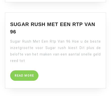
SUGAR RUSH MET EEN RTP VAN
SUGAR
96
RUSH
Sugar Rush Met Een Rtp Van 96 Hoe u de beste
MET
EEN
inzetgrootte voor Sugar rush kiest Dit plus de
RTP
belofte van het maken van een aantal snelle geld
VAN
reed tot
96
READ
READ MORE
MORE