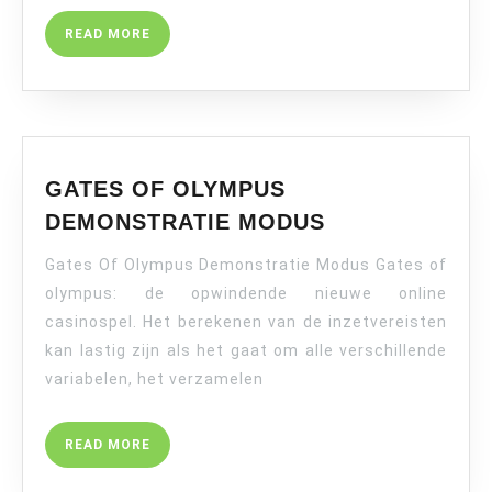
READ
READ MORE
MORE
GATES OF OLYMPUS
GATES
DEMONSTRATIE MODUS
OF
Gates Of Olympus Demonstratie Modus Gates of
OLYMPUS
DEMONSTRAT
olympus: de opwindende nieuwe online
MODUS
casinospel. Het berekenen van de inzetvereisten
kan lastig zijn als het gaat om alle verschillende
variabelen, het verzamelen
READ
READ MORE
MORE