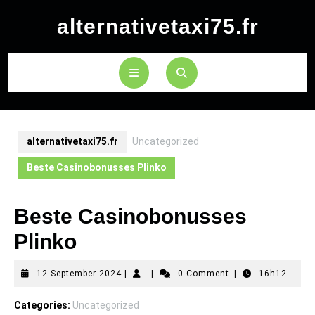
Skip
alternativetaxi75.fr
to
content
Open
Button
alternativetaxi75.fr
Uncategorized
Beste Casinobonusses Plinko
Beste Casinobonusses
Plinko
12
12 September 2024
|
|
0 Comment
|
16h12
September
2024
Categories:
Uncategorized