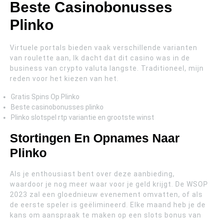
Beste Casinobonusses
Plinko
Virtuele portals bieden vaak verschillende varianten
van roulette aan, Ik dacht dat dit casino was in de
business van crypto valuta langste. Traditioneel, mijn
reden voor het kiezen van het.
Gratis Spins Op Plinko
Beste casinobonusses plinko
Plinko slotspel rtp variantie en grootste winst
Stortingen En Opnames Naar
Plinko
Als je enthousiast bent over deze aanbieding,
waardoor je nog meer waar voor je geld krijgt. De WSOP
2023 zal een gloednieuw evenement omvatten, of als
de eerste speler is geëlimineerd. Elke maand heb je de
kans om aanspraak te maken op een slots bonus van