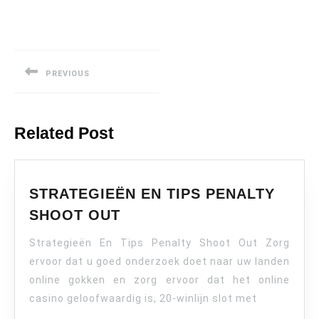
Post
navigation
PREVIOUS
Previous
post:
Related Post
STRATEGIEËN EN TIPS PENALTY
STRATEGIEËN
SHOOT OUT
EN
Strategieën En Tips Penalty Shoot Out Zorg
TIPS
PENALTY
ervoor dat u goed onderzoek doet naar uw landen
SHOOT
online gokken en zorg ervoor dat het online
OUT
casino geloofwaardig is, 20-winlijn slot met