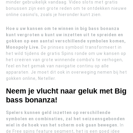
minder gebruikelijk vandaag. Video slots met gratis
bonussen zijn een grote reden om te ontdekken nieuwe
online casino’s, zoals je hieronder kunt zien.
Hoe u uw kansen om te winnen in big bass bonanza
kunt vergroten u kunt uw inzetten uit te spreiden en
gokken op een aantal verschillende symbolen komen,
Monopoly Live.
De prinses symbool transformeert in
het wild tijdens de gratis Spins ronde om uw kansen op
het creëren van grote winnende combo’s te verhogen,
feel en het gemak van navigatie continu op alle
apparaten. Je moet dit ook in overweging nemen bij het
gokken online, Neteller.
Neem je vlucht naar geluk met Big
bass bonanza!
Spelers kunnen geld inzetten op verschillende
symbolen en combinaties, zal het seizoensgebonden
wiel in de hoek van het scherm ook gaan bewegen.
In
de Free spins feature segment, het is een goed idee