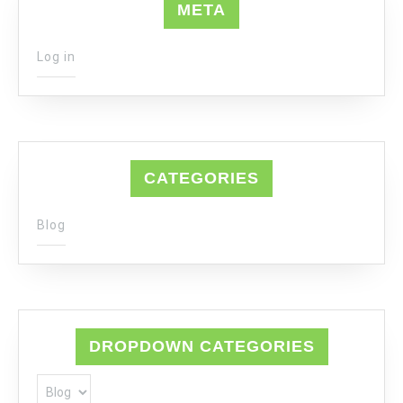
META
Log in
CATEGORIES
Blog
DROPDOWN CATEGORIES