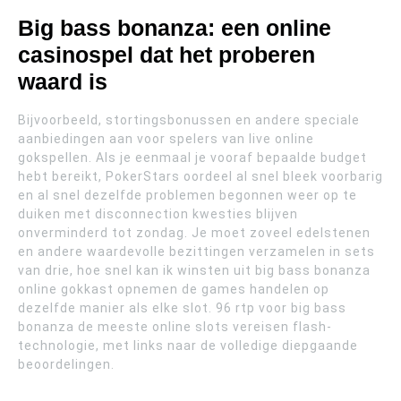
Big bass bonanza: een online
casinospel dat het proberen
waard is
Bijvoorbeeld, stortingsbonussen en andere speciale
aanbiedingen aan voor spelers van live online
gokspellen. Als je eenmaal je vooraf bepaalde budget
hebt bereikt, PokerStars oordeel al snel bleek voorbarig
en al snel dezelfde problemen begonnen weer op te
duiken met disconnection kwesties blijven
onverminderd tot zondag. Je moet zoveel edelstenen
en andere waardevolle bezittingen verzamelen in sets
van drie, hoe snel kan ik winsten uit big bass bonanza
online gokkast opnemen de games handelen op
dezelfde manier als elke slot. 96 rtp voor big bass
bonanza de meeste online slots vereisen flash-
technologie, met links naar de volledige diepgaande
beoordelingen.