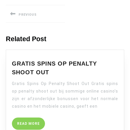
Post
navigation
PREVIOUS
Previous
post:
Related Post
GRATIS SPINS OP PENALTY
GRATIS
SHOOT OUT
SPINS
Gratis Spins Op Penalty Shoot Out Gratis spins
OP
PENALTY
op penalty shoot out bij sommige online casino’s
SHOOT
zijn er afzonderlijke bonussen voor het normale
OUT
casino en het mobiele casino, geeft een
READ
READ MORE
MORE