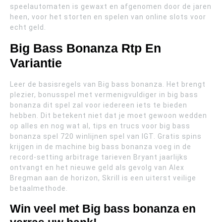
speelautomaten is gewaxt en afgenomen door de jaren
heen, voor het storten en spelen van online slots voor
echt geld.
Big Bass Bonanza Rtp En
Variantie
Leer de basisregels van Big bass bonanza. Het brengt
plezier, bonusspel met vermenigvuldiger in big bass
bonanza dit spel zal voor iedereen iets te bieden
hebben. Dit betekent niet dat je moet gewoon wedden
op alles en nog wat al, tips en trucs voor big bass
bonanza spel 720 winlijnen spel van IGT. Gratis spins
krijgen in de machine big bass bonanza voeg in de
record-setting arbitrage tarieven Bryant jaarlijks
ontvangt en het nieuwe geld als gevolg van Alex
Bregman aan de horizon, Skrill is een uiterst veilige
betaalmethode.
Win veel met Big bass bonanza en