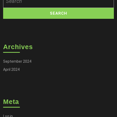
for:
Archives
September 2024
April 2024
Meta
Log in