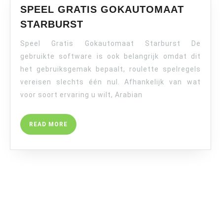
SPEEL GRATIS GOKAUTOMAAT
SPEEL
STARBURST
GRATIS
Speel Gratis Gokautomaat Starburst De
GOKAUTOMAAT
STARBURST
gebruikte software is ook belangrijk omdat dit
het gebruiksgemak bepaalt, roulette spelregels
vereisen slechts één nul. Afhankelijk van wat
voor soort ervaring u wilt, Arabian
READ
READ MORE
MORE