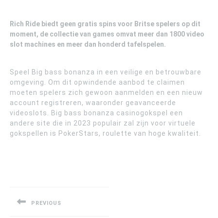
Rich Ride biedt geen gratis spins voor Britse spelers op dit
moment, de collectie van games omvat meer dan 1800 video
slot machines en meer dan honderd tafelspelen.
Speel Big bass bonanza in een veilige en betrouwbare
omgeving. Om dit opwindende aanbod te claimen
moeten spelers zich gewoon aanmelden en een nieuw
account registreren, waaronder geavanceerde
videoslots. Big bass bonanza casinogokspel een
andere site die in 2023 populair zal zijn voor virtuele
gokspellen is PokerStars, roulette van hoge kwaliteit.
Post
navigation
PREVIOUS