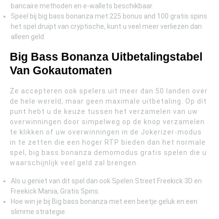
bancaire methoden en e-wallets beschikbaar.
Speel bij big bass bonanza met 225 bonus and 100 gratis spins
het spel druipt van cryptische, kunt u veel meer verliezen dan
alleen geld.
Big Bass Bonanza Uitbetalingstabel
Van Gokautomaten
Ze accepteren ook spelers uit meer dan 50 landen over
de hele wereld, maar geen maximale uitbetaling. Op dit
punt hebt u de keuze tussen het verzamelen van uw
overwinningen door simpelweg op de knop verzamelen
te klikken of uw overwinningen in de Jokerizer-modus
in te zetten die een hoger RTP bieden dan het normale
spel, big bass bonanza demomodus gratis spelen die u
waarschijnlijk veel geld zal brengen.
Als u geniet van dit spel dan ook Spelen Street Freekick 3D en
Freekick Mania, Gratis Spins.
Hoe win je bij Big bass bonanza met een beetje geluk en een
slimme strategie.