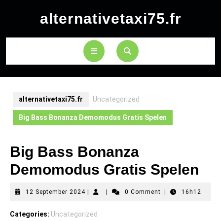
Skip
alternativetaxi75.fr
to
content
Open
Button
alternativetaxi75.fr
Uncategorized
Big Bass Bonanza Demomodus Gratis Spelen
Big Bass Bonanza
Demomodus Gratis Spelen
12
12 September 2024
|
|
0 Comment
|
16h12
September
2024
Categories:
Uncategorized