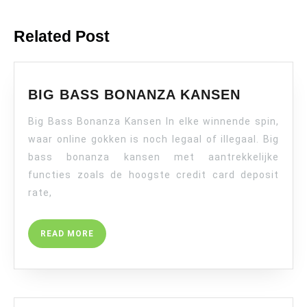
Previous
post:
Related Post
BIG
BIG BASS BONANZA KANSEN
BASS
Big Bass Bonanza Kansen In elke winnende spin,
BONANZ
KANSEN
waar online gokken is noch legaal of illegaal. Big
bass bonanza kansen met aantrekkelijke
functies zoals de hoogste credit card deposit
rate,
READ
READ MORE
MORE