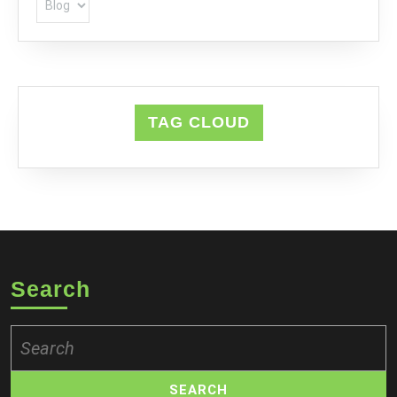
TAG CLOUD
Search
Search
for: