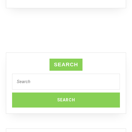
SEARCH
Search
for: