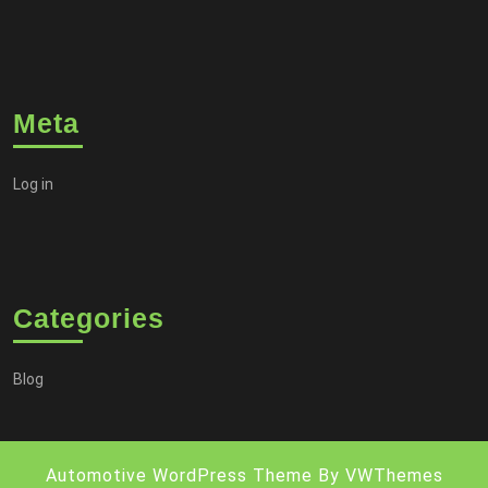
Meta
Log in
Categories
Blog
Automotive WordPress Theme
By VWThemes