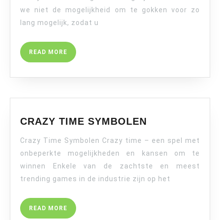
HIGH
we niet de mogelijkheid om te gokken voor zo
ROLLERS
lang mogelijk, zodat u
READ
READ MORE
MORE
CRAZY
CRAZY TIME SYMBOLEN
TIME
Crazy Time Symbolen Crazy time – een spel met
SYMBOLEN
onbeperkte mogelijkheden en kansen om te
winnen Enkele van de zachtste en meest
trending games in de industrie zijn op het
READ
READ MORE
MORE