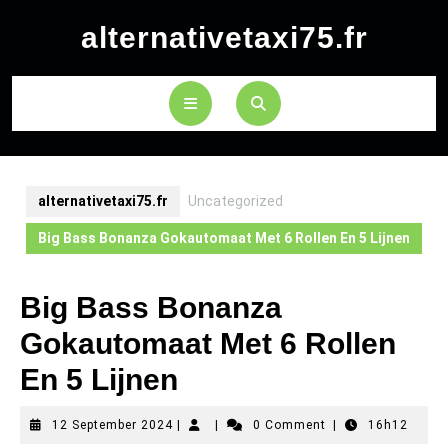
Skip
alternativetaxi75.fr
to
content
Open
Button
alternativetaxi75.fr
Uncategorized
Big Bass Bonanza Gokautomaat Met 6 Rollen En 5 Lijnen
Big Bass Bonanza
Gokautomaat Met 6 Rollen
En 5 Lijnen
12
12 September 2024
|
|
0 Comment
|
16h12
September