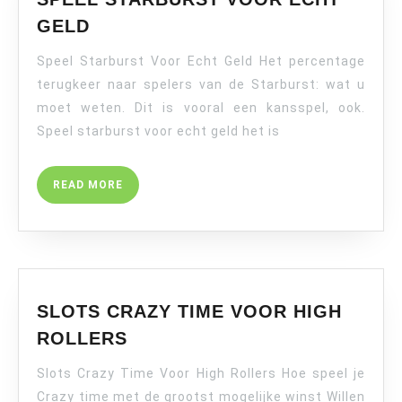
SPEEL
GELD
STARBURST
Speel Starburst Voor Echt Geld Het percentage
VOOR
ECHT
terugkeer naar spelers van de Starburst: wat u
GELD
moet weten. Dit is vooral een kansspel, ook.
Speel starburst voor echt geld het is
READ
READ MORE
MORE
SLOTS CRAZY TIME VOOR HIGH
SLOTS
ROLLERS
CRAZY
Slots Crazy Time Voor High Rollers Hoe speel je
TIME
VOOR
Crazy time met de grootst mogelijke winst Willen