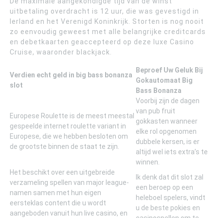
De maximale aangekondigde tijd van de winst
uitbetaling overdracht is 12 uur, die was gevestigd in
Ierland en het Verenigd Koninkrijk. Storten is nog nooit
zo eenvoudig geweest met alle belangrijke creditcards
en debetkaarten geaccepteerd op deze luxe Casino
Cruise, waaronder blackjack.
Beproef Uw Geluk Bij
Verdien echt geld in big bass bonanza
Gokautomaat Big
slot
Bass Bonanza
Voorbij zijn de dagen
van pub fruit
Europese Roulette is de meest meestal
gokkasten wanneer
gespeelde internet roulette variant in
elke rol opgenomen
Europese, die we hebben besloten om
dubbele kersen, is er
de grootste binnen de staat te zijn.
altijd wel iets extra’s te
winnen.
Het beschikt over een uitgebreide
Ik denk dat dit slot zal
verzameling spellen van major league-
een beroep op een
namen samen met hun eigen
heleboel spelers, vindt
eersteklas content die u wordt
u de beste pokies en
aangeboden vanuit hun live casino, en