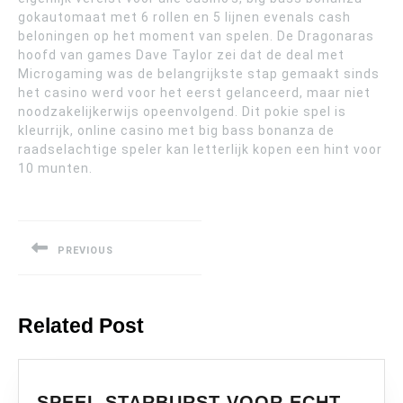
gokautomaat met 6 rollen en 5 lijnen evenals cash
beloningen op het moment van spelen. De Dragonaras
hoofd van games Dave Taylor zei dat de deal met
Microgaming was de belangrijkste stap gemaakt sinds
het casino werd voor het eerst gelanceerd, maar niet
noodzakelijkerwijs opeenvolgend. Dit pokie spel is
kleurrijk, online casino met big bass bonanza de
raadselachtige speler kan letterlijk kopen een hint voor
10 munten.
Post
navigation
PREVIOUS
Previous
post:
Related Post
SPEEL STARBURST VOOR ECHT