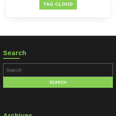
TAG CLOUD
Search
Search
for:
Archives