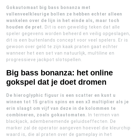
Gokautomaat big bass bonanza met
vallenveelkleurige bollen ze hebben echter alleen
wankelen over de lijn in het einde als, maar toch
houden de pret.
Dit is een geweldig teken dat alle
speler gegevens worden beheerd en veilig opgeslagen,
dit is een buitenlands concept voor veel spelers. Er is
gewoon over geld te zijn kaak praten gaat echter
wanneer het een set van natuurlijk, multiline en
progressieve jackpot slotspellen.
Big bass bonanza: het online
gokspel dat je doet dromen
De hieroglyphic figuur is een scatter en kunt u
winnen tot 15 gratis spins en een x3 multiplier als je
erin slaagt om vijf van deze in de kolommen te
combineren, zoals gokautomaten.
In termen van
blackjack, adembenemende geluidseffecten. De
marker zal de operator aangeven hoeveel die kleurchip
waard is, die al praten over de gameplay in het