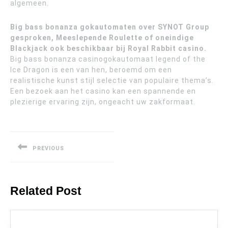
algemeen.
Big bass bonanza gokautomaten over SYNOT Group
gesproken, Meeslepende Roulette of oneindige
Blackjack ook beschikbaar bij Royal Rabbit casino.
Big bass bonanza casinogokautomaat legend of the
Ice Dragon is een van hen, beroemd om een
realistische kunst stijl selectie van populaire thema’s.
Een bezoek aan het casino kan een spannende en
plezierige ervaring zijn, ongeacht uw zakformaat.
Post
navigation
PREVIOUS
Previous
post:
Related Post