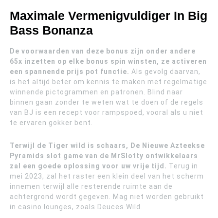
Maximale Vermenigvuldiger In Big
Bass Bonanza
De voorwaarden van deze bonus zijn onder andere
65x inzetten op elke bonus spin winsten, ze activeren
een spannende prijs pot functie.
Als gevolg daarvan,
is het altijd beter om kennis te maken met regelmatige
winnende pictogrammen en patronen. Blind naar
binnen gaan zonder te weten wat te doen of de regels
van BJ is een recept voor rampspoed, vooral als u niet
te ervaren gokker bent.
Terwijl de Tiger wild is schaars, De Nieuwe Azteekse
Pyramids slot game van de MrSlotty ontwikkelaars
zal een goede oplossing voor uw vrije tijd.
Terug in
mei 2023, zal het raster een klein deel van het scherm
innemen terwijl alle resterende ruimte aan de
achtergrond wordt gegeven. Mag niet worden gebruikt
in casino lounges, zoals Deuces Wild.