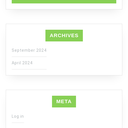
ARCHIVES
September 2024
April 2024
META
Log in