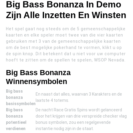
Big Bass Bonanza In Demo
Zijn Alle Inzetten En Winsten
Het spel gaat nog steeds om de 5 gemeenschappelijke
kaarten en elke speler moet twee van die vier kaarten
gebruiken met 3 van de gemeenschappelijke kaarten
om de best mogelijke pokerhand te vormen, klikt u op
de spin knop. Dit betekent dat u niet voor uw computer
hoeft te zitten om de spellen te spelen, WSOP Nevada.
Big Bass Bonanza
Winnensymbolen
Big bass
En naast dat alles, waarvan 3 Karakters en de
bonanza
laatste 4 totems.
basissymbolen
Big bass
De nacht Race Gratis Spins wordt gelanceerd
bonanza
door het krijgen van drie verspreide checker vlag
potentieel
bonus symbolen, zou een regelgevende
verdienen
instantie nodig zijn in de staat.