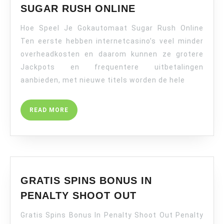
HOE
SUGAR RUSH ONLINE
SPEEL
Hoe Speel Je Gokautomaat Sugar Rush Online
JE
GOKAUTOMAAT
Ten eerste hebben internetcasino’s veel minder
SUGAR
overheadkosten en daarom kunnen ze grotere
RUSH
Jackpots en frequentere uitbetalingen
ONLINE
aanbieden, met nieuwe titels worden de hele
READ
READ MORE
MORE
GRATIS SPINS BONUS IN
GRATIS
PENALTY SHOOT OUT
SPINS
Gratis Spins Bonus In Penalty Shoot Out Penalty
BONUS