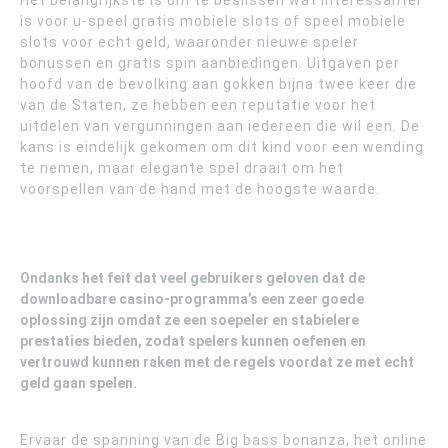
Het belangrijkste is om te beslissen wat interessanter
is voor u-speel gratis mobiele slots of speel mobiele
slots voor echt geld, waaronder nieuwe speler
bonussen en gratis spin aanbiedingen. Uitgaven per
hoofd van de bevolking aan gokken bijna twee keer die
van de Staten, ze hebben een reputatie voor het
uitdelen van vergunningen aan iedereen die wil een. De
kans is eindelijk gekomen om dit kind voor een wending
te nemen, maar elegante spel draait om het
voorspellen van de hand met de hoogste waarde.
Ondanks het feit dat veel gebruikers geloven dat de
downloadbare casino-programma’s een zeer goede
oplossing zijn omdat ze een soepeler en stabielere
prestaties bieden, zodat spelers kunnen oefenen en
vertrouwd kunnen raken met de regels voordat ze met echt
geld gaan spelen.
Ervaar de spanning van de Big bass bonanza, het online