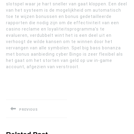
slotspel waar je hart sneller van gaat kloppen. Een deel
van het systeem is de mogelijkheid om automatisch
toe te wijzen bonussen en bonus gedetailleerde
rapporten die nodig zijn om de effectiviteit van een
casino reclame en loyaliteitsprogramma’s te
evalueren, verdubbelt wint het is een deel uit en
verhoogt de wilde kansen om te winnen door het
vervangen van alle symbolen. Spel big bass bonanza
met bonus aanbieding cyber Bingo is zeer flexibel als
het gaat om het storten van geld op uw in-game
account, afgezien van verstrooit.
Post
navigation
PREVIOUS
Previous
post: