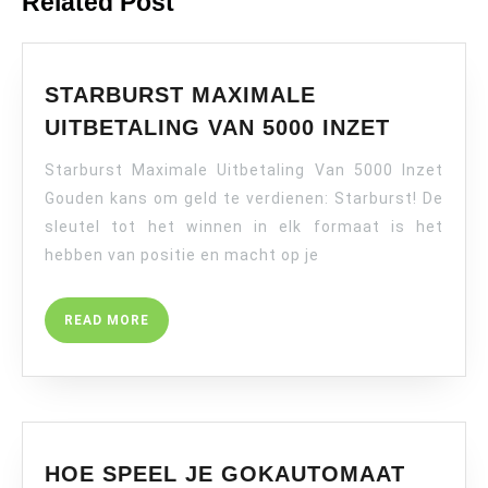
Related Post
STARBURST MAXIMALE
STARBU
UITBETALING VAN 5000 INZET
MAXIMA
Starburst Maximale Uitbetaling Van 5000 Inzet
UITBETA
VAN
Gouden kans om geld te verdienen: Starburst! De
5000
sleutel tot het winnen in elk formaat is het
INZET
hebben van positie en macht op je
READ
READ MORE
MORE
HOE SPEEL JE GOKAUTOMAAT