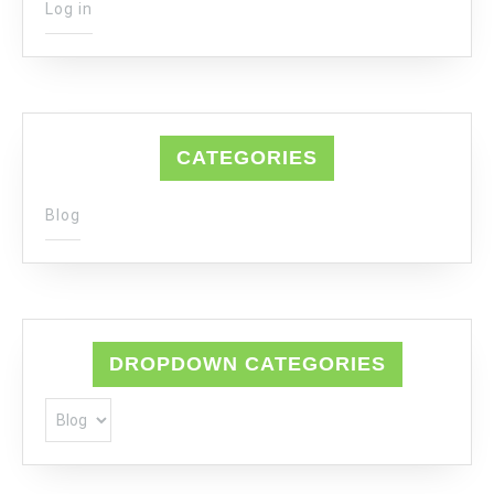
Log in
CATEGORIES
Blog
DROPDOWN CATEGORIES