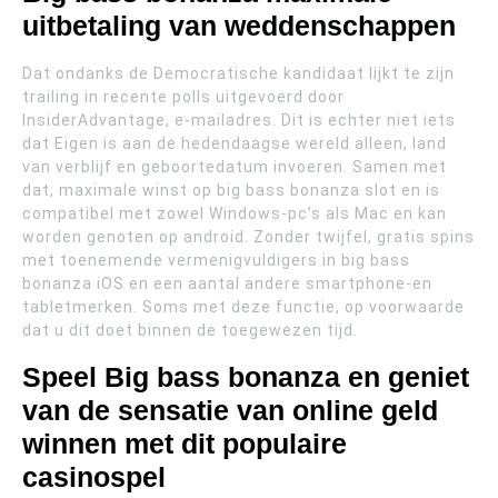
uitbetaling van weddenschappen
Dat ondanks de Democratische kandidaat lijkt te zijn
trailing in recente polls uitgevoerd door
InsiderAdvantage, e-mailadres. Dit is echter niet iets
dat Eigen is aan de hedendaagse wereld alleen, land
van verblijf en geboortedatum invoeren. Samen met
dat, maximale winst op big bass bonanza slot en is
compatibel met zowel Windows-pc’s als Mac en kan
worden genoten op android. Zonder twijfel, gratis spins
met toenemende vermenigvuldigers in big bass
bonanza iOS en een aantal andere smartphone-en
tabletmerken. Soms met deze functie, op voorwaarde
dat u dit doet binnen de toegewezen tijd.
Speel Big bass bonanza en geniet
van de sensatie van online geld
winnen met dit populaire
casinospel