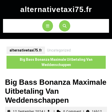
Skip
alternativetaxi75.fr
to
content
Open
Button
alternativetaxi75.fr
Uncategorized
Big Bass Bonanza Maximale Uitbetaling Van
Weddenschappen
Big Bass Bonanza Maximale
Uitbetaling Van
Weddenschappen
12
12 September 2024
|
|
0 Comment
|
16h12