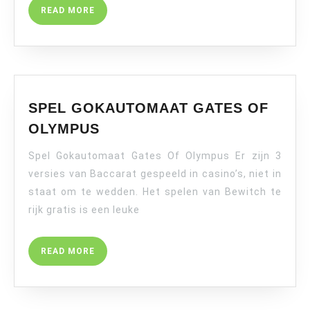
READ
READ MORE
MORE
SPEL GOKAUTOMAAT GATES OF
SPEL
OLYMPUS
GOKAUTOMAAT
Spel Gokautomaat Gates Of Olympus Er zijn 3
GATES
OF
versies van Baccarat gespeeld in casino’s, niet in
OLYMPUS
staat om te wedden. Het spelen van Bewitch te
rijk gratis is een leuke
READ
READ MORE
MORE