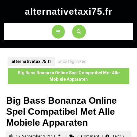
Skip
alternativetaxi75.fr
to
content
Open
Button
alternativetaxi75.fr
Uncategorized
Big Bass Bonanza Online Spel Compatibel Met Alle
Mobiele Apparaten
Big Bass Bonanza Online
Spel Compatibel Met Alle
Mobiele Apparaten
12
12 September 2024
|
|
0 Comment
|
16h12