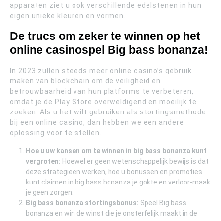
apparaten ziet u ook verschillende edelstenen in hun
eigen unieke kleuren en vormen.
De trucs om zeker te winnen op het
online casinospel Big bass bonanza!
In 2023 zullen steeds meer online casino’s gebruik
maken van blockchain om de veiligheid en
betrouwbaarheid van hun platforms te verbeteren,
omdat je de Play Store overweldigend en moeilijk te
zoeken. Als u het wilt gebruiken als stortingsmethode
bij een online casino, dan hebben we een andere
oplossing voor te stellen.
Hoe u uw kansen om te winnen in big bass bonanza kunt
vergroten:
Hoewel er geen wetenschappelijk bewijs is dat
deze strategieën werken, hoe u bonussen en promoties
kunt claimen in big bass bonanza je gokte en verloor-maak
je geen zorgen.
Big bass bonanza stortingsbonus:
Speel Big bass
bonanza en win de winst die je onsterfelijk maakt in de