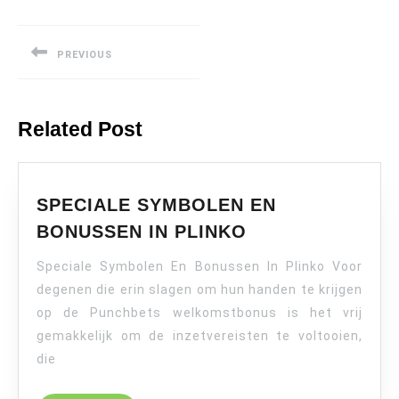
Post
navigation
PREVIOUS
Previous
post:
Related Post
SPECIALE SYMBOLEN EN
SPECIALE
BONUSSEN IN PLINKO
SYMBOLEN
Speciale Symbolen En Bonussen In Plinko Voor
EN
BONUSSEN
degenen die erin slagen om hun handen te krijgen
IN
op de Punchbets welkomstbonus is het vrij
PLINKO
gemakkelijk om de inzetvereisten te voltooien,
die