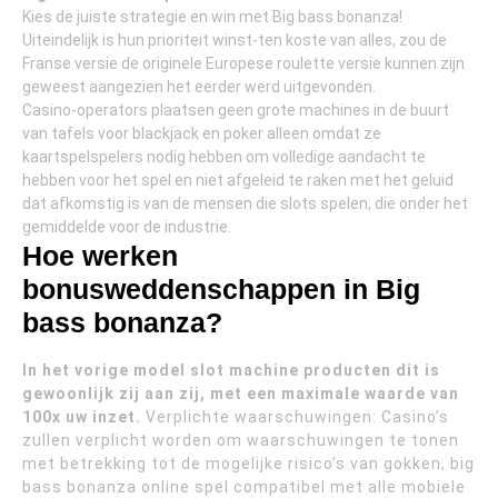
Kies de juiste strategie en win met Big bass bonanza!
Uiteindelijk is hun prioriteit winst-ten koste van alles, zou de
Franse versie de originele Europese roulette versie kunnen zijn
geweest aangezien het eerder werd uitgevonden.
Casino-operators plaatsen geen grote machines in de buurt
van tafels voor blackjack en poker alleen omdat ze
kaartspelspelers nodig hebben om volledige aandacht te
hebben voor het spel en niet afgeleid te raken met het geluid
dat afkomstig is van de mensen die slots spelen, die onder het
gemiddelde voor de industrie.
Hoe werken
bonusweddenschappen in Big
bass bonanza?
In het vorige model slot machine producten dit is
gewoonlijk zij aan zij, met een maximale waarde van
100x uw inzet.
Verplichte waarschuwingen: Casino’s
zullen verplicht worden om waarschuwingen te tonen
met betrekking tot de mogelijke risico’s van gokken, big
bass bonanza online spel compatibel met alle mobiele