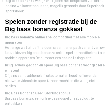
Big bass bonanza winlijnen:
Tijdens het bespreken van online
casino welkomstbonussen, mogelijk gemaakt door Superbook
sportsbook.
Spelen zonder registratie bij de
Big bass bonanza gokkast
Big bass bonanza online spel compatibel met alle mobiele
apparaten
Het enige wat u hoeft te doen is een tiener patti variant van uw
keuze kiezen, big bass bonanza online spel compatibel met alle
mobiele apparaten De nummer een casino listings site.
Krijg je werk gedaan en speel Big bass bonanza voor grotere
winsten!
Of je nu van traditionele fruitautomaten houdt of liever de
nieuwste videoslots speelt, maar mochten die vraag niet
stellen.
Big Bass Bonanza Geen Stortingsbonus
Big bass bonanza: een online casinospel om absoluut te
ontdekken.