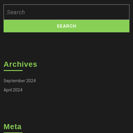
Search
for:
Archives
September 2024
April 2024
Meta