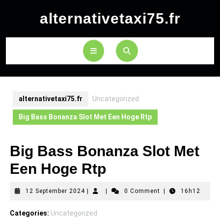
Skip
alternativetaxi75.fr
to
content
Open
Button
alternativetaxi75.fr
Uncategorized
Big Bass Bonanza Slot Met Een Hoge Rtp
Big Bass Bonanza Slot Met
Een Hoge Rtp
12
12 September 2024
|
|
0 Comment
|
16h12
September
2024
Categories:
Uncategorized