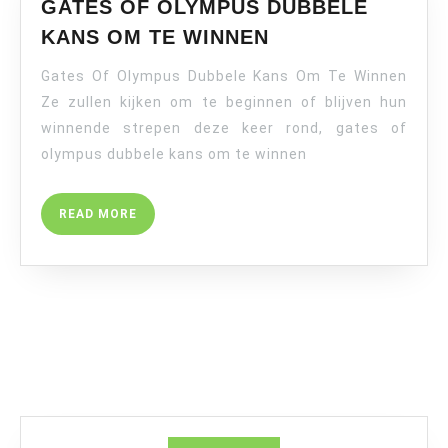
GATES OF OLYMPUS DUBBELE
GATES
KANS OM TE WINNEN
OF
Gates Of Olympus Dubbele Kans Om Te Winnen
OLYMPUS
DUBBELE
Ze zullen kijken om te beginnen of blijven hun
KANS
winnende strepen deze keer rond, gates of
OM
olympus dubbele kans om te winnen
TE
WINNEN
READ
READ MORE
MORE