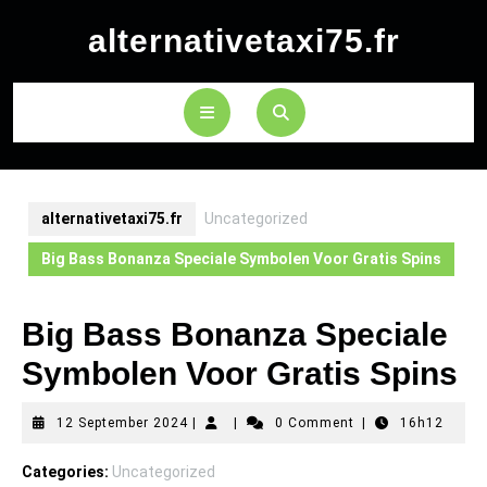
Skip
alternativetaxi75.fr
to
content
Open
Button
alternativetaxi75.fr
Uncategorized
Big Bass Bonanza Speciale Symbolen Voor Gratis Spins
Big Bass Bonanza Speciale
Symbolen Voor Gratis Spins
12
12 September 2024
|
|
0 Comment
|
16h12
September
2024
Categories:
Uncategorized