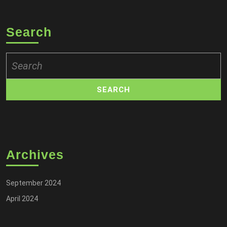
Search
Search
for:
Archives
September 2024
April 2024