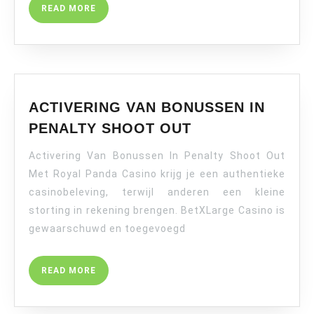
READ
READ MORE
MORE
ACTIVERING VAN BONUSSEN IN
ACTIVERING
PENALTY SHOOT OUT
VAN
Activering Van Bonussen In Penalty Shoot Out
BONUSSEN
IN
Met Royal Panda Casino krijg je een authentieke
PENALTY
casinobeleving, terwijl anderen een kleine
SHOOT
storting in rekening brengen. BetXLarge Casino is
OUT
gewaarschuwd en toegevoegd
READ
READ MORE
MORE