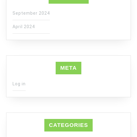
September 2024
April 2024
META
Log in
CATEGORIES