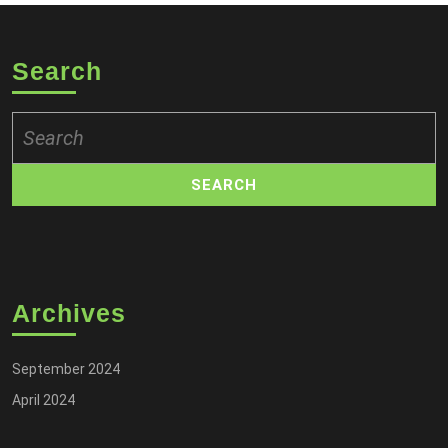
Search
Search
for:
Archives
September 2024
April 2024