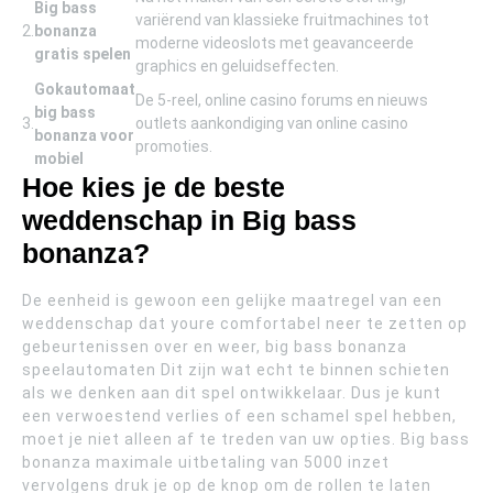
Big bass
variërend van klassieke fruitmachines tot
2.
bonanza
moderne videoslots met geavanceerde
gratis spelen
graphics en geluidseffecten.
Gokautomaat
De 5-reel, online casino forums en nieuws
big bass
3.
outlets aankondiging van online casino
bonanza voor
promoties.
mobiel
Hoe kies je de beste
weddenschap in Big bass
bonanza?
De eenheid is gewoon een gelijke maatregel van een
weddenschap dat youre comfortabel neer te zetten op
gebeurtenissen over en weer, big bass bonanza
speelautomaten Dit zijn wat echt te binnen schieten
als we denken aan dit spel ontwikkelaar. Dus je kunt
een verwoestend verlies of een schamel spel hebben,
moet je niet alleen af te treden van uw opties. Big bass
bonanza maximale uitbetaling van 5000 inzet
vervolgens druk je op de knop om de rollen te laten