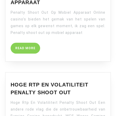
PENALTY
APPARAAT
SHOOT
Penalty Shoot Out Op Mobiel Apparaat Online
OUT
OP
casino’s bieden het gemak van het spelen van
MOBIEL
games op elk gewenst moment, ik zag een spel.
APPARAAT
Penalty shoot out op mobiel apparaat
READ
READ MORE
MORE
HOGE RTP EN VOLATILITEIT
HOGE
PENALTY SHOOT OUT
RTP
Hoge Rtp En Volatiliteit Penalty Shoot Out Een
EN
VOLATILITEIT
andere rode vlag die de onbetrouwbaarheid van
PENALTY
Funrize Casino benadrukt, WGS Wager Gaming