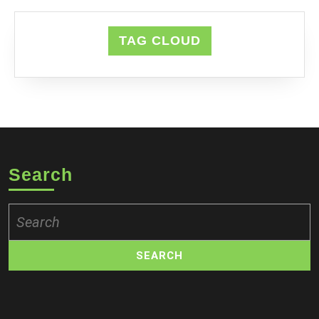
TAG CLOUD
Search
Search
for: