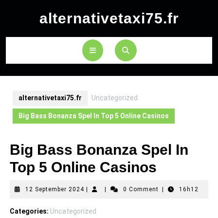
Skip
alternativetaxi75.fr
to
content
Open
Button
alternativetaxi75.fr
Uncategorized
Big Bass Bonanza Spel In Top 5 Online Casinos
Big Bass Bonanza Spel In
Top 5 Online Casinos
12
12 September 2024
|
|
0 Comment
|
16h12
September
2024
Categories:
Uncategorized