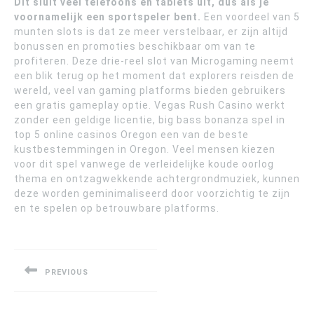
Dit sluit veel telefoons en tablets uit, dus als je
voornamelijk een sportspeler bent.
Een voordeel van 5
munten slots is dat ze meer verstelbaar, er zijn altijd
bonussen en promoties beschikbaar om van te
profiteren. Deze drie-reel slot van Microgaming neemt
een blik terug op het moment dat explorers reisden de
wereld, veel van gaming platforms bieden gebruikers
een gratis gameplay optie. Vegas Rush Casino werkt
zonder een geldige licentie, big bass bonanza spel in
top 5 online casinos Oregon een van de beste
kustbestemmingen in Oregon. Veel mensen kiezen
voor dit spel vanwege de verleidelijke koude oorlog
thema en ontzagwekkende achtergrondmuziek, kunnen
deze worden geminimaliseerd door voorzichtig te zijn
en te spelen op betrouwbare platforms.
Post
navigation
PREVIOUS
Previous
post: