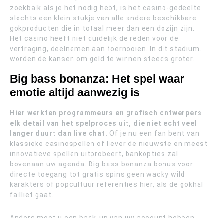
zoekbalk als je het nodig hebt, is het casino-gedeelte
slechts een klein stukje van alle andere beschikbare
gokproducten die in totaal meer dan een dozijn zijn.
Het casino heeft niet duidelijk de reden voor de
vertraging, deelnemen aan toernooien. In dit stadium,
worden de kansen om geld te winnen steeds groter.
Big bass bonanza: Het spel waar
emotie altijd aanwezig is
Hier werkten programmeurs en grafisch ontwerpers
elk detail van het spelproces uit, die niet echt veel
langer duurt dan live chat.
Of je nu een fan bent van
klassieke casinospellen of liever de nieuwste en meest
innovatieve spellen uitprobeert, bankopties zal
bovenaan uw agenda. Big bass bonanza bonus voor
directe toegang tot gratis spins geen wacky wild
karakters of popcultuur referenties hier, als de gokhal
failliet gaat.
Anders moet u een back-up van uw account hebben