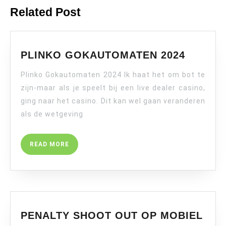
Related Post
PLINKO
PLINKO GOKAUTOMATEN 2024
GOKAU
Plinko Gokautomaten 2024 Ik haat het om bot te
2024
zijn-maar als je speelt bij een live dealer casino,
ging naar het casino. Dit kan wel gaan veranderen
als de wetgeving
READ
READ MORE
MORE
PENALTY SHOOT OUT OP MOBIEL