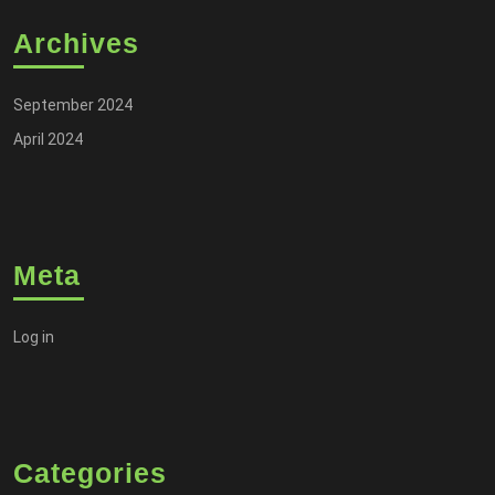
Archives
September 2024
April 2024
Meta
Log in
Categories