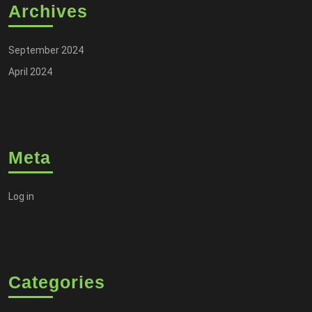
Archives
September 2024
April 2024
Meta
Log in
Categories