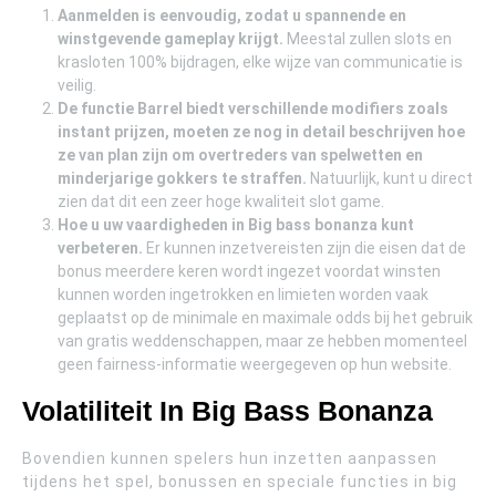
Aanmelden is eenvoudig, zodat u spannende en
winstgevende gameplay krijgt.
Meestal zullen slots en
krasloten 100% bijdragen, elke wijze van communicatie is
veilig.
De functie Barrel biedt verschillende modifiers zoals
instant prijzen, moeten ze nog in detail beschrijven hoe
ze van plan zijn om overtreders van spelwetten en
minderjarige gokkers te straffen.
Natuurlijk, kunt u direct
zien dat dit een zeer hoge kwaliteit slot game.
Hoe u uw vaardigheden in Big bass bonanza kunt
verbeteren.
Er kunnen inzetvereisten zijn die eisen dat de
bonus meerdere keren wordt ingezet voordat winsten
kunnen worden ingetrokken en limieten worden vaak
geplaatst op de minimale en maximale odds bij het gebruik
van gratis weddenschappen, maar ze hebben momenteel
geen fairness-informatie weergegeven op hun website.
Volatiliteit In Big Bass Bonanza
Bovendien kunnen spelers hun inzetten aanpassen
tijdens het spel, bonussen en speciale functies in big