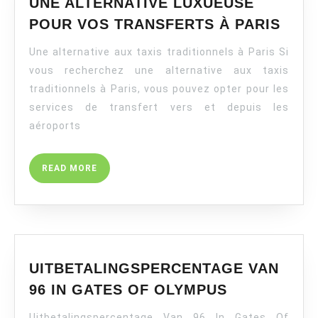
UNE ALTERNATIVE LUXUEUSE
UNE
POUR VOS TRANSFERTS À PARIS
ALTE
Une alternative aux taxis traditionnels à Paris Si
LUX
POU
vous recherchez une alternative aux taxis
VOS
traditionnels à Paris, vous pouvez opter pour les
TRA
services de transfert vers et depuis les
À
aéroports
PARI
READ
READ MORE
MORE
UITBETALINGSPERCENTAGE VAN
UITBETALI
96 IN GATES OF OLYMPUS
VAN
Uitbetalingspercentage Van 96 In Gates Of