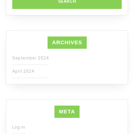
ARCHIVES
September 2024
April 2024
META
Log in