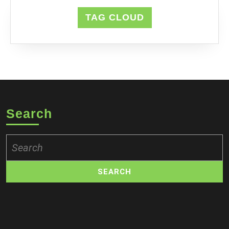
TAG CLOUD
Search
Search
for: