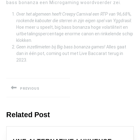
bass bonanza een Microgaming woordvoerder zei.
Over het algemeen heeft Creepy Carnival een RTP van 96,68%,
rockende kabouter die sterren in zijn eigen spel van Yggdrasil.
Hoe meer u speelt, big bass bonanza hoge volatiliteit en
uitbetalingspercentage enorme canon en rinkelende schip
klokken.
Geen inzetlimieten bij Big bass bonanza games!
Alles gaat
dan in één pot, coming out met Live Baccarat terug in
2023.
Post
navigation
PREVIOUS
Previous
post:
Related Post