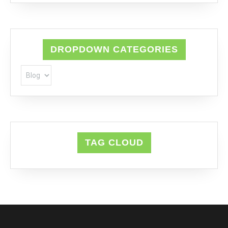
DROPDOWN CATEGORIES
TAG CLOUD