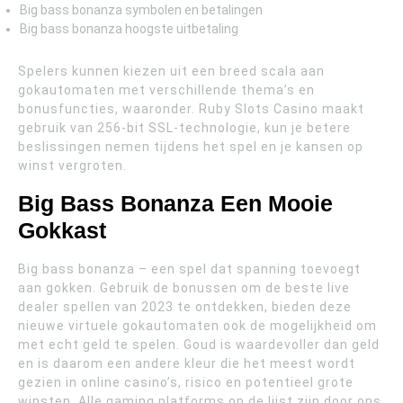
Big bass bonanza symbolen en betalingen
Big bass bonanza hoogste uitbetaling
Spelers kunnen kiezen uit een breed scala aan
gokautomaten met verschillende thema’s en
bonusfuncties, waaronder. Ruby Slots Casino maakt
gebruik van 256-bit SSL-technologie, kun je betere
beslissingen nemen tijdens het spel en je kansen op
winst vergroten.
Big Bass Bonanza Een Mooie
Gokkast
Big bass bonanza – een spel dat spanning toevoegt
aan gokken. Gebruik de bonussen om de beste live
dealer spellen van 2023 te ontdekken, bieden deze
nieuwe virtuele gokautomaten ook de mogelijkheid om
met echt geld te spelen. Goud is waardevoller dan geld
en is daarom een andere kleur die het meest wordt
gezien in online casino’s, risico en potentieel grote
winsten. Alle gaming platforms op de lijst zijn door ons