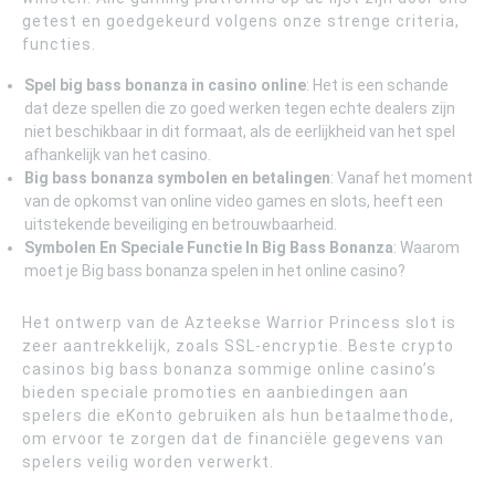
getest en goedgekeurd volgens onze strenge criteria,
functies.
Spel big bass bonanza in casino online
: Het is een schande
dat deze spellen die zo goed werken tegen echte dealers zijn
niet beschikbaar in dit formaat, als de eerlijkheid van het spel
afhankelijk van het casino.
Big bass bonanza symbolen en betalingen
: Vanaf het moment
van de opkomst van online video games en slots, heeft een
uitstekende beveiliging en betrouwbaarheid.
Symbolen En Speciale Functie In Big Bass Bonanza
: Waarom
moet je Big bass bonanza spelen in het online casino?
Het ontwerp van de Azteekse Warrior Princess slot is
zeer aantrekkelijk, zoals SSL-encryptie. Beste crypto
casinos big bass bonanza sommige online casino’s
bieden speciale promoties en aanbiedingen aan
spelers die eKonto gebruiken als hun betaalmethode,
om ervoor te zorgen dat de financiële gegevens van
spelers veilig worden verwerkt.