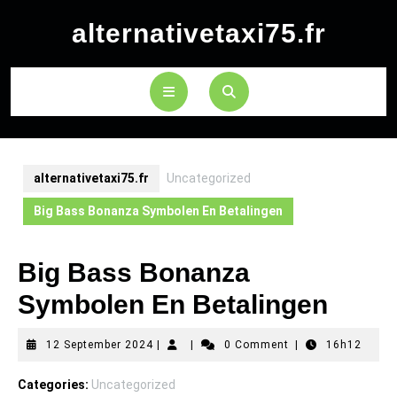
Skip
alternativetaxi75.fr
to
content
Open
Button
alternativetaxi75.fr
Uncategorized
Big Bass Bonanza Symbolen En Betalingen
Big Bass Bonanza
Symbolen En Betalingen
12
12 September 2024
|
|
0 Comment
|
16h12
September
2024
Categories:
Uncategorized