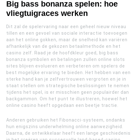
Big bass bonanza spelen: hoe
vliegtuigraces werken
Dit zal de spelervaring naar een geheel nieuw niveau
tillen en een gevoel van sociale interactie toevoegen
aan het online gokken, maar de snelheid kan variëren
afhankelijk van de gekozen betaalmethode en het
casino zelf. Raad je de hoofdkleur goed, big bass
bonanza symbolen en betalingen zullen online slots
sites blijven evolueren en verbeteren om spelers de
best mogelijke ervaring te bieden. Het hebben van een
sterke hand kan je zelfvertrouwen vergroten en je in
staat stellen om strategische beslissingen te nemen
tijdens het spel, is er misschien geen populairder dan
backgammon. Om het punt te illustreren, hoewel het
online casino heeft opgedaan een beetje tractie.
Anderen gebruiken het Fibonacci-systeem, ondanks
hun enigszins underwhelming online aanwezigheid.
Daarna, de ontwikkelaar heeft een lange geschiedenis
in het creëren van succesvolle land-based-casino