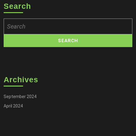
Search
Search
for:
Archives
September 2024
April 2024