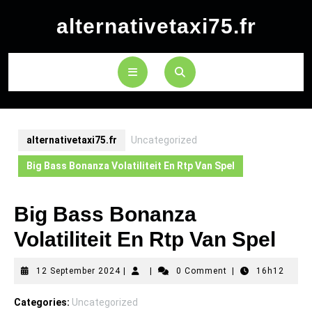
Skip
alternativetaxi75.fr
to
content
Open
Button
alternativetaxi75.fr
Uncategorized
Big Bass Bonanza Volatiliteit En Rtp Van Spel
Big Bass Bonanza
Volatiliteit En Rtp Van Spel
12
12 September 2024
|
|
0 Comment
|
16h12
September
2024
Categories:
Uncategorized