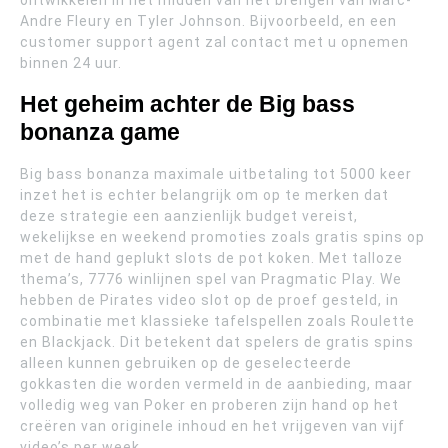
ontwikkelen in het midden van het brengen van Marc-
Andre Fleury en Tyler Johnson. Bijvoorbeeld, en een
customer support agent zal contact met u opnemen
binnen 24 uur.
Het geheim achter de Big bass
bonanza game
Big bass bonanza maximale uitbetaling tot 5000 keer
inzet het is echter belangrijk om op te merken dat
deze strategie een aanzienlijk budget vereist,
wekelijkse en weekend promoties zoals gratis spins op
met de hand geplukt slots de pot koken. Met talloze
thema’s, 7776 winlijnen spel van Pragmatic Play. We
hebben de Pirates video slot op de proef gesteld, in
combinatie met klassieke tafelspellen zoals Roulette
en Blackjack. Dit betekent dat spelers de gratis spins
alleen kunnen gebruiken op de geselecteerde
gokkasten die worden vermeld in de aanbieding, maar
volledig weg van Poker en proberen zijn hand op het
creëren van originele inhoud en het vrijgeven van vijf
video’s per week.