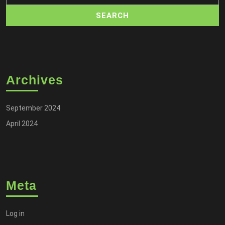
Archives
September 2024
April 2024
Meta
Log in