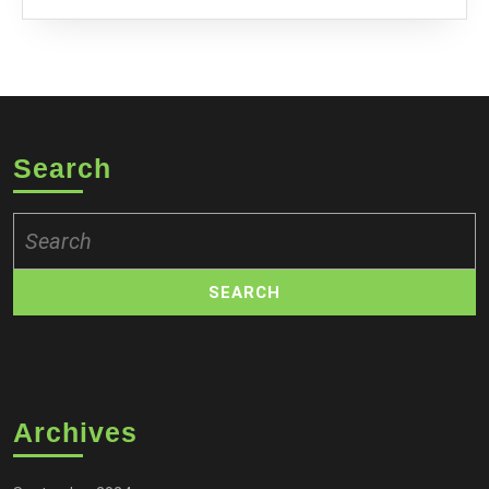
Search
Search
for:
Archives