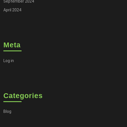
September 2024
April 2024
Meta
Log in
Categories
Blog