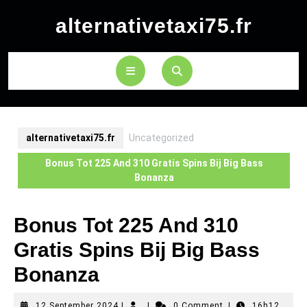
Skip
alternativetaxi75.fr
to
content
Open
Button
alternativetaxi75.fr
Uncategorized
Bonus Tot 225 And 310 Gratis Spins Bij Big Bass
Bonanza
Bonus Tot 225 And 310
Gratis Spins Bij Big Bass
Bonanza
12
12 September 2024
|
|
0 Comment
|
16h12