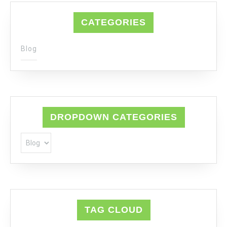
CATEGORIES
Blog
DROPDOWN CATEGORIES
TAG CLOUD