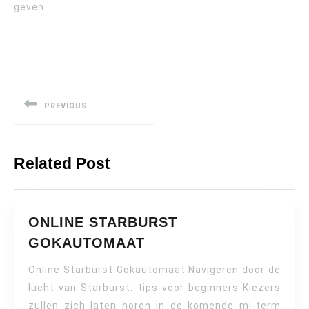
geven.
Post
navigation
PREVIOUS
Previous
post:
Related Post
ONLINE STARBURST
ONLINE
GOKAUTOMAAT
STARBURST
Online Starburst Gokautomaat Navigeren door de
GOKAUTOMAAT
lucht van Starburst: tips voor beginners Kiezers
zullen zich laten horen in de komende mi-term