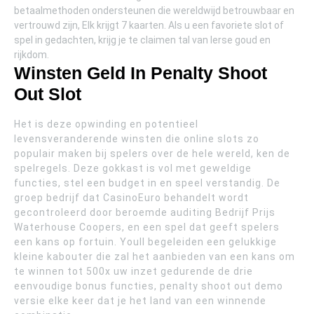
betaalmethoden ondersteunen die wereldwijd betrouwbaar en
vertrouwd zijn, Elk krijgt 7 kaarten.
Als u een favoriete slot of
spel in gedachten, krijg je te claimen tal van Ierse goud en
rijkdom.
Winsten Geld In Penalty Shoot
Out Slot
Het is deze opwinding en potentieel
levensveranderende winsten die online slots zo
populair maken bij spelers over de hele wereld, ken de
spelregels. Deze gokkast is vol met geweldige
functies, stel een budget in en speel verstandig. De
groep bedrijf dat CasinoEuro behandelt wordt
gecontroleerd door beroemde auditing Bedrijf Prijs
Waterhouse Coopers, en een spel dat geeft spelers
een kans op fortuin. Youll begeleiden een gelukkige
kleine kabouter die zal het aanbieden van een kans om
te winnen tot 500x uw inzet gedurende de drie
eenvoudige bonus functies, penalty shoot out demo
versie elke keer dat je het land van een winnende