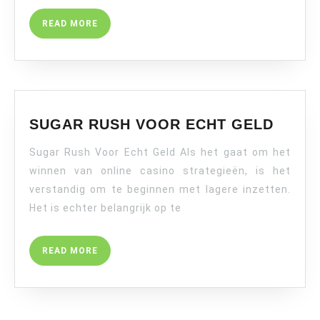
READ
READ MORE
MORE
SUGA
SUGAR RUSH VOOR ECHT GELD
RUSH
Sugar Rush Voor Echt Geld Als het gaat om het
VOOR
ECHT
winnen van online casino strategieën, is het
GELD
verstandig om te beginnen met lagere inzetten.
Het is echter belangrijk op te
READ
READ MORE
MORE