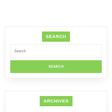
SEARCH
Search
for:
ARCHIVES