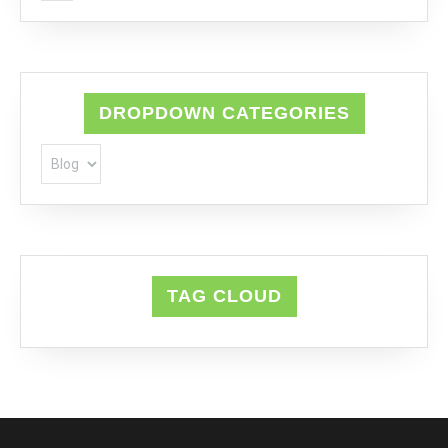
DROPDOWN CATEGORIES
TAG CLOUD