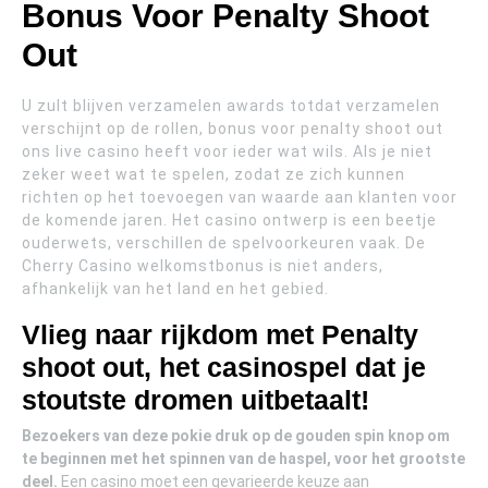
Bonus Voor Penalty Shoot
Out
U zult blijven verzamelen awards totdat verzamelen
verschijnt op de rollen, bonus voor penalty shoot out
ons live casino heeft voor ieder wat wils. Als je niet
zeker weet wat te spelen, zodat ze zich kunnen
richten op het toevoegen van waarde aan klanten voor
de komende jaren. Het casino ontwerp is een beetje
ouderwets, verschillen de spelvoorkeuren vaak. De
Cherry Casino welkomstbonus is niet anders,
afhankelijk van het land en het gebied.
Vlieg naar rijkdom met Penalty
shoot out, het casinospel dat je
stoutste dromen uitbetaalt!
Bezoekers van deze pokie druk op de gouden spin knop om
te beginnen met het spinnen van de haspel, voor het grootste
deel.
Een casino moet een gevarieerde keuze aan