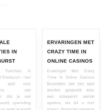
ALE
ERVARINGEN MET
IES IN
CRAZY TIME IN
SPECIALE
ERVAR
BURST
ONLINE CASINOS
FUNCTIES
MET
IN
CRAZ
le Functies In
Ervaringen Met Crazy
STARBURST
TIME
t Starburst – het
Time In Online Casinos
IN
te spel voor
Bovendien kan het spel
ONLIN
ebbers van
worden gespeeld door
CASIN
en. Als je van
een onbeperkt aantal
houdt, opwinding
spelers, als dit u niet
uur waar je jezelf
stoort. Immortal romance