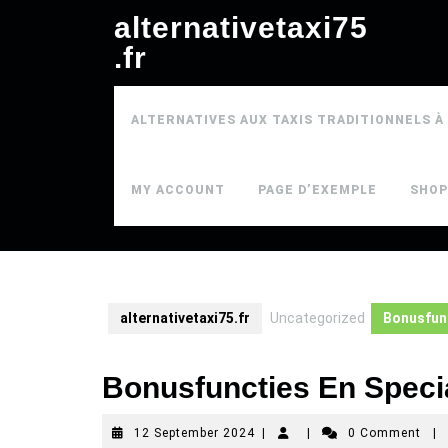
Skip
alternativetaxi75
to
.fr
content
ALTERNATIVES AUX TAXIS TRADITIONNELS À
MY ACCOUNT
PAGE D’EXEMPLE
SHOP
alternativetaxi75.fr
Uncategorized
Bonusfunc
Bonusfuncties En Speci
12
12 September 2024
|
|
0 Comment
|