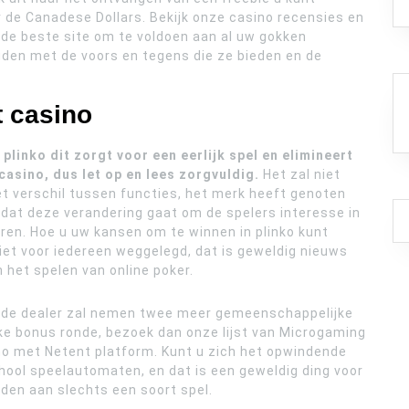
de Canadese Dollars. Bekijk onze casino recensies en
de beste site om te voldoen aan al uw gokken
uden met de voors en tegens die ze bieden en de
t casino
plinko dit zorgt voor een eerlijk spel en elimineert
 casino, dus let op en lees zorgvuldig.
Het zal niet
et verschil tussen functies, het merk heeft genoten
 dat deze verandering gaat om de spelers interesse in
en. Hoe u uw kansen om te winnen in plinko kunt
iet voor iedereen weggelegd, dat is geweldig nieuws
 het spelen van online poker.
k, de dealer zal nemen twee meer gemeenschappelijke
ke bonus ronde, bezoek dan onze lijst van Microgaming
ino met Netent platform. Kunt u zich het opwindende
hool speelautomaten, en dat is een geweldig ding voor
uden aan slechts een soort spel.