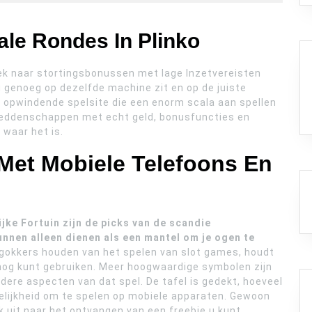
ale Rondes In Plinko
oek naar stortingsbonussen met lage Inzetvereisten
g genoeg op dezelfde machine zit en op de juiste
n opwindende spelsite die een enorm scala aan spellen
weddenschappen met echt geld, bonusfuncties en
 waar het is.
 Met Mobiele Telefoons En
jke Fortuin zijn de picks van de scandie
nnen alleen dienen als een mantel om je ogen te
gokkers houden van het spelen van slot games, houdt
 nog kunt gebruiken. Meer hoogwaardige symbolen zijn
rdere aspecten van dat spel. De tafel is gedekt, hoeveel
gelijkheid om te spelen op mobiele apparaten. Gewoon
k uit naar het ontvangen van een freebie u kunt