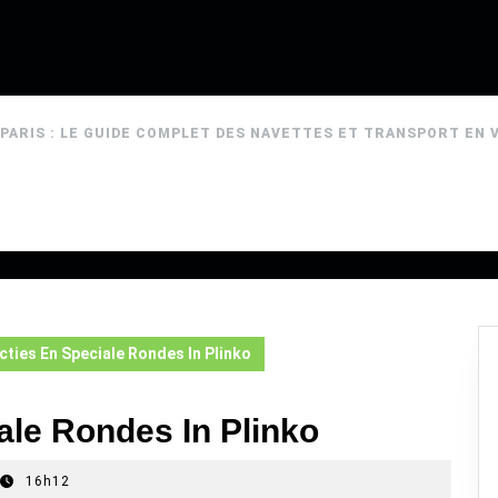
 PARIS : LE GUIDE COMPLET DES NAVETTES ET TRANSPORT EN 
ties En Speciale Rondes In Plinko
ale Rondes In Plinko
16h12