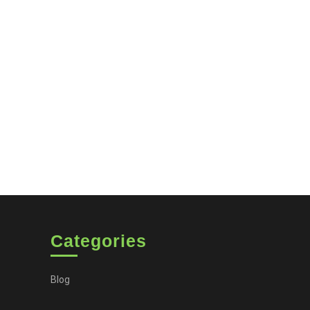
Categories
Blog