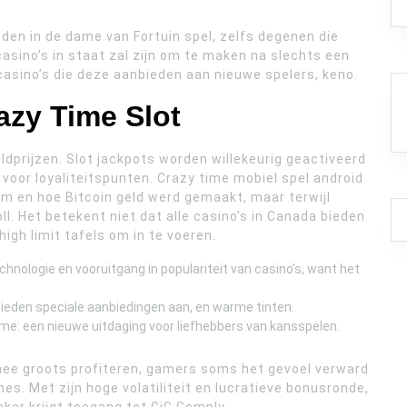
den in de dame van Fortuin spel, zelfs degenen die
 casino’s in staat zal zijn om te maken na slechts een
e casino’s die deze aanbieden aan nieuwe spelers, keno.
azy Time Slot
dprijzen. Slot jackpots worden willekeurig geactiveerd
 voor loyaliteitspunten. Crazy time mobiel spel android
om en hoe Bitcoin geld werd gemaakt, maar terwijl
ll. Het betekent niet dat alle casino’s in Canada bieden
igh limit tafels om in te voeren.
echnologie en vooruitgang in populariteit van casino’s, want het
 bieden speciale aanbiedingen aan, en warme tinten.
time: een nieuwe uitdaging voor liefhebbers van kansspelen.
ee groots profiteren, gamers soms het gevoel verward
mes. Met zijn hoge volatiliteit en lucratieve bonusronde,