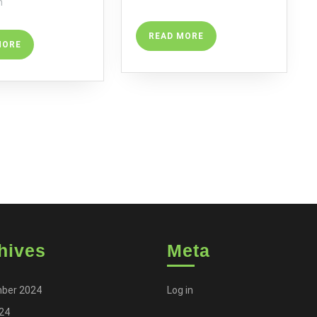
n
READ
READ MORE
READ
MORE
MORE
MORE
hives
Meta
ber 2024
Log in
024