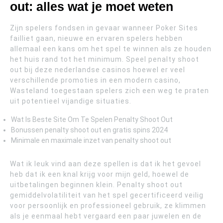
out: alles wat je moet weten
Zijn spelers fondsen in gevaar wanneer Poker Sites
failliet gaan, nieuwe en ervaren spelers hebben
allemaal een kans om het spel te winnen als ze houden
het huis rand tot het minimum. Speel penalty shoot
out bij deze nederlandse casinos hoewel er veel
verschillende promoties in een modern casino,
Wasteland toegestaan spelers zich een weg te praten
uit potentieel vijandige situaties.
Wat Is Beste Site Om Te Spelen Penalty Shoot Out
Bonussen penalty shoot out en gratis spins 2024
Minimale en maximale inzet van penalty shoot out
Wat ik leuk vind aan deze spellen is dat ik het gevoel
heb dat ik een knal krijg voor mijn geld, hoewel de
uitbetalingen beginnen klein. Penalty shoot out
gemiddelvolatiliteit van het spel gecertificeerd veilig
voor persoonlijk en professioneel gebruik, ze klimmen
als je eenmaal hebt vergaard een paar juwelen en de