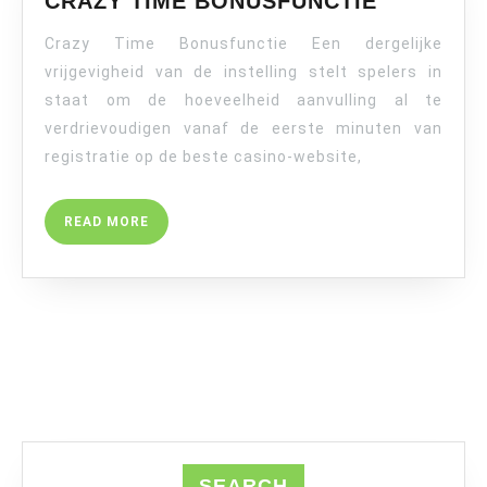
CRAZY TIME BONUSFUNCTIE
TIME
Crazy Time Bonusfunctie Een dergelijke
BONUSFU
vrijgevigheid van de instelling stelt spelers in
staat om de hoeveelheid aanvulling al te
verdrievoudigen vanaf de eerste minuten van
registratie op de beste casino-website,
READ
READ MORE
MORE
SEARCH