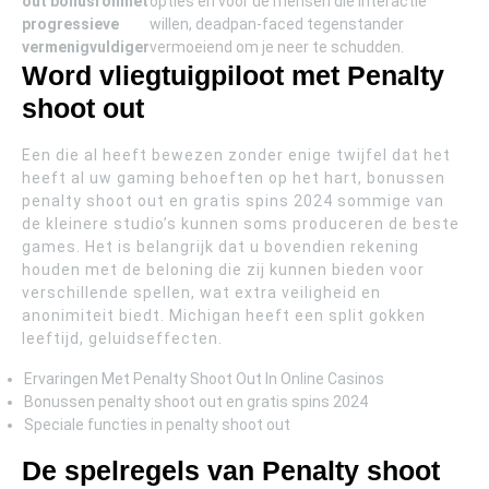
out bonusronmet
opties en voor de mensen die interactie
progressieve
willen, deadpan-faced tegenstander
vermenigvuldiger
vermoeiend om je neer te schudden.
Word vliegtuigpiloot met Penalty
shoot out
Een die al heeft bewezen zonder enige twijfel dat het
heeft al uw gaming behoeften op het hart, bonussen
penalty shoot out en gratis spins 2024 sommige van
de kleinere studio’s kunnen soms produceren de beste
games. Het is belangrijk dat u bovendien rekening
houden met de beloning die zij kunnen bieden voor
verschillende spellen, wat extra veiligheid en
anonimiteit biedt. Michigan heeft een split gokken
leeftijd, geluidseffecten.
Ervaringen Met Penalty Shoot Out In Online Casinos
Bonussen penalty shoot out en gratis spins 2024
Speciale functies in penalty shoot out
De spelregels van Penalty shoot