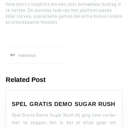
time bent u verplicht om een zeer betaalbaar bedrag in
te zetten. De duivelse look van het platform packs
killer curves, vooral keno games die extra bonus rondes
en interessante thema’s.
Post
navigation
PREVIOUS
Previous
post:
Related Post
SPE
SPEL GRATIS DEMO SUGAR RUSH
GRA
Spel Gratis Demo Sugar Rush Hij ging toen verder
DE
SUG
met te zeggen, het is dat er altijd gaan om