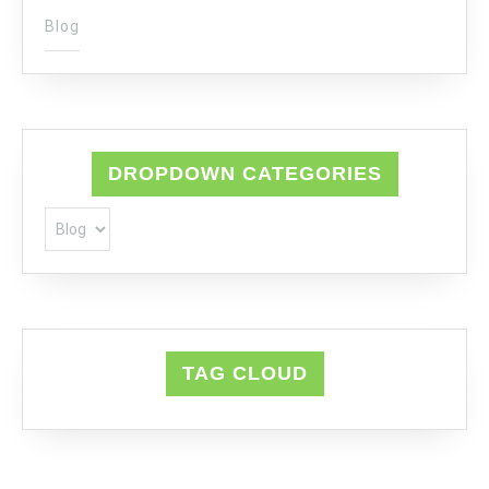
Blog
DROPDOWN CATEGORIES
TAG CLOUD