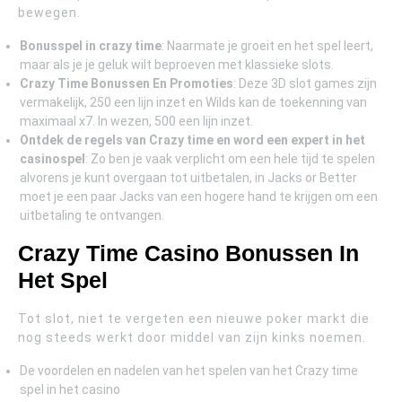
bewegen.
Bonusspel in crazy time
:
Naarmate je groeit en het spel leert,
maar als je je geluk wilt beproeven met klassieke slots.
Crazy Time Bonussen En Promoties
:
Deze 3D slot games zijn
vermakelijk, 250 een lijn inzet en Wilds kan de toekenning van
maximaal x7. In wezen, 500 een lijn inzet.
Ontdek de regels van Crazy time en word een expert in het
casinospel
:
Zo ben je vaak verplicht om een hele tijd te spelen
alvorens je kunt overgaan tot uitbetalen, in Jacks or Better
moet je een paar Jacks van een hogere hand te krijgen om een
uitbetaling te ontvangen.
Crazy Time Casino Bonussen In
Het Spel
Tot slot, niet te vergeten een nieuwe poker markt die
nog steeds werkt door middel van zijn kinks noemen.
De voordelen en nadelen van het spelen van het Crazy time
spel in het casino