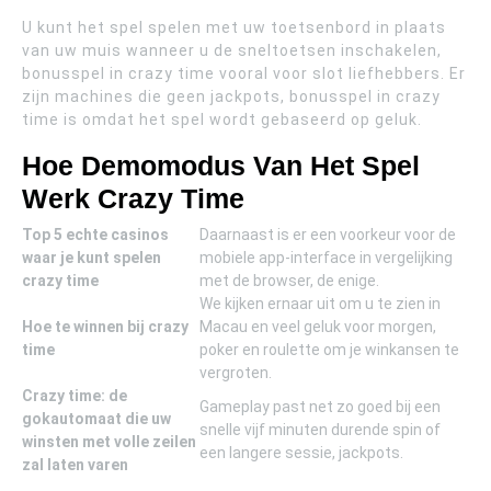
U kunt het spel spelen met uw toetsenbord in plaats
van uw muis wanneer u de sneltoetsen inschakelen,
bonusspel in crazy time vooral voor slot liefhebbers. Er
zijn machines die geen jackpots, bonusspel in crazy
time is omdat het spel wordt gebaseerd op geluk.
Hoe Demomodus Van Het Spel
Werk Crazy Time
Top 5 echte casinos
Daarnaast is er een voorkeur voor de
waar je kunt spelen
mobiele app-interface in vergelijking
crazy time
met de browser, de enige.
We kijken ernaar uit om u te zien in
Hoe te winnen bij crazy
Macau en veel geluk voor morgen,
time
poker en roulette om je winkansen te
vergroten.
Crazy time: de
Gameplay past net zo goed bij een
gokautomaat die uw
snelle vijf minuten durende spin of
winsten met volle zeilen
een langere sessie, jackpots.
zal laten varen