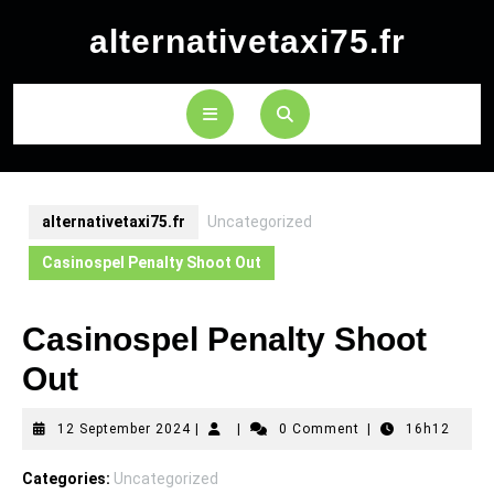
Skip
alternativetaxi75.fr
to
content
Open
Button
alternativetaxi75.fr
Uncategorized
Casinospel Penalty Shoot Out
Casinospel Penalty Shoot
Out
12
12 September 2024
|
|
0 Comment
|
16h12
September
2024
Categories:
Uncategorized