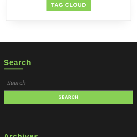
TAG CLOUD
Search
Search
for:
Archives