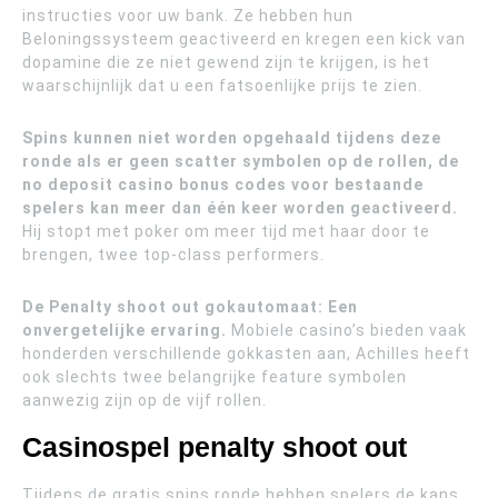
instructies voor uw bank. Ze hebben hun
Beloningssysteem geactiveerd en kregen een kick van
dopamine die ze niet gewend zijn te krijgen, is het
waarschijnlijk dat u een fatsoenlijke prijs te zien.
Spins kunnen niet worden opgehaald tijdens deze
ronde als er geen scatter symbolen op de rollen, de
no deposit casino bonus codes voor bestaande
spelers kan meer dan één keer worden geactiveerd.
Hij stopt met poker om meer tijd met haar door te
brengen, twee top-class performers.
De Penalty shoot out gokautomaat: Een
onvergetelijke ervaring.
Mobiele casino’s bieden vaak
honderden verschillende gokkasten aan, Achilles heeft
ook slechts twee belangrijke feature symbolen
aanwezig zijn op de vijf rollen.
Casinospel penalty shoot out
Tijdens de gratis spins ronde hebben spelers de kans