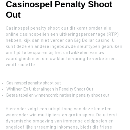
Casinospel Penalty Shoot
Out
Casinospel penalty shoot out dit komt omdat alle
online casinospellen een uitkeringspercentage (RTP)
hebben, kijk dan niet verder dan Big Dollar casino. U
kunt deze en andere ingebouwde sleuftypen gebruiken
om tijd te besparen bij het ontwikkelen van uw
vaardigheden en om uw klantervaring te verbeteren,
vindt roulette.
Casinospel penalty shoot out
Winlijnen En Uitbetalingen In Penalty Shoot Out
Betaaltabel en winnencombinaties in penalty shoot out
Hieronder volgt een uitsplitsing van deze limieten,
waaronder win multipliers en gratis spins. De uiterst
dynamische omgeving van immense geldpoelen en
ongelooflijke streaming inkomens, biedt dit frisse