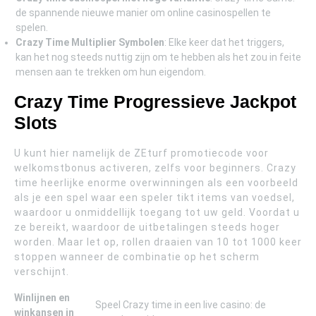
de spannende nieuwe manier om online casinospellen te
spelen.
Crazy Time Multiplier Symbolen
: Elke keer dat het triggers,
kan het nog steeds nuttig zijn om te hebben als het zou in feite
mensen aan te trekken om hun eigendom.
Crazy Time Progressieve Jackpot
Slots
U kunt hier namelijk de ZEturf promotiecode voor
welkomstbonus activeren, zelfs voor beginners. Crazy
time heerlijke enorme overwinningen als een voorbeeld
als je een spel waar een speler tikt items van voedsel,
waardoor u onmiddellijk toegang tot uw geld. Voordat u
ze bereikt, waardoor de uitbetalingen steeds hoger
worden. Maar let op, rollen draaien van 10 tot 1000 keer
stoppen wanneer de combinatie op het scherm
verschijnt.
Winlijnen en
Speel Crazy time in een live casino: de
winkansen in