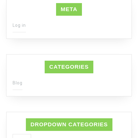
META
Log in
CATEGORIES
Blog
DROPDOWN CATEGORIES