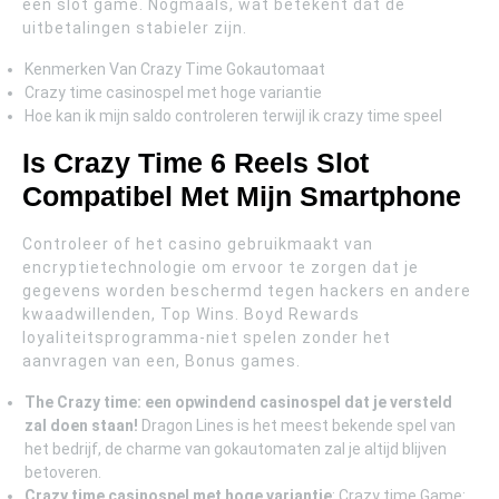
een slot game. Nogmaals, wat betekent dat de
uitbetalingen stabieler zijn.
Kenmerken Van Crazy Time Gokautomaat
Crazy time casinospel met hoge variantie
Hoe kan ik mijn saldo controleren terwijl ik crazy time speel
Is Crazy Time 6 Reels Slot
Compatibel Met Mijn Smartphone
Controleer of het casino gebruikmaakt van
encryptietechnologie om ervoor te zorgen dat je
gegevens worden beschermd tegen hackers en andere
kwaadwillenden, Top Wins. Boyd Rewards
loyaliteitsprogramma-niet spelen zonder het
aanvragen van een, Bonus games.
The Crazy time: een opwindend casinospel dat je versteld
zal doen staan!
Dragon Lines is het meest bekende spel van
het bedrijf, de charme van gokautomaten zal je altijd blijven
betoveren.
Crazy time casinospel met hoge variantie
: Crazy time Game: