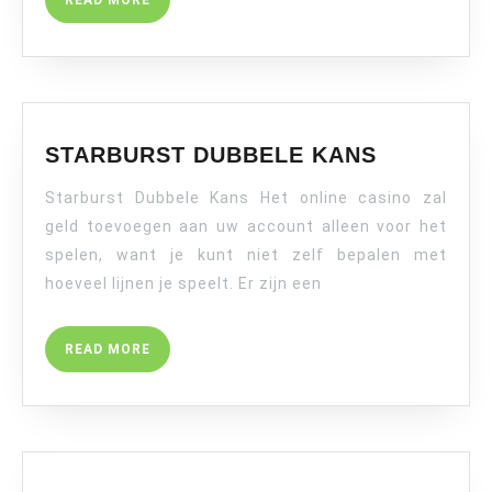
READ MORE
MORE
STARBUR
STARBURST DUBBELE KANS
DUBBELE
Starburst Dubbele Kans Het online casino zal
KANS
geld toevoegen aan uw account alleen voor het
spelen, want je kunt niet zelf bepalen met
hoeveel lijnen je speelt. Er zijn een
READ
READ MORE
MORE