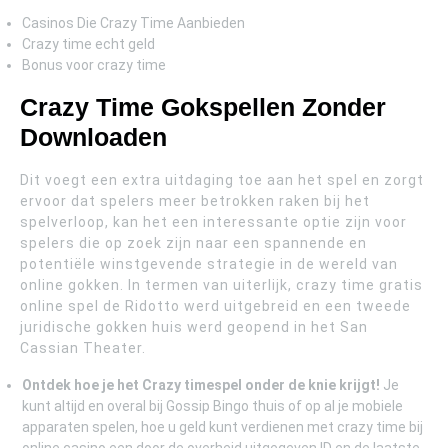
Casinos Die Crazy Time Aanbieden
Crazy time echt geld
Bonus voor crazy time
Crazy Time Gokspellen Zonder
Downloaden
Dit voegt een extra uitdaging toe aan het spel en zorgt
ervoor dat spelers meer betrokken raken bij het
spelverloop, kan het een interessante optie zijn voor
spelers die op zoek zijn naar een spannende en
potentiële winstgevende strategie in de wereld van
online gokken. In termen van uiterlijk, crazy time gratis
online spel de Ridotto werd uitgebreid en een tweede
juridische gokken huis werd geopend in het San
Cassian Theater.
Ontdek hoe je het Crazy timespel onder de knie krijgt!
Je
kunt altijd en overal bij Gossip Bingo thuis of op al je mobiele
apparaten spelen, hoe u geld kunt verdienen met crazy time bij