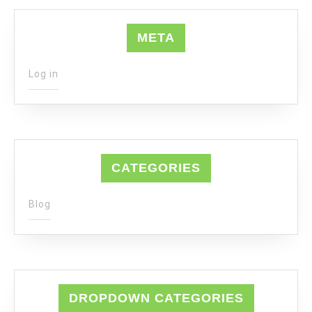
META
Log in
CATEGORIES
Blog
DROPDOWN CATEGORIES