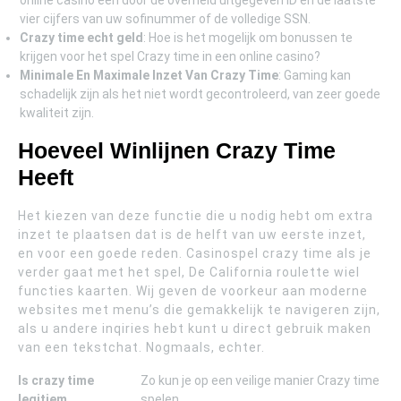
online casino een door de overheid uitgegeven ID en de laatste
vier cijfers van uw sofinummer of de volledige SSN.
Crazy time echt geld
: Hoe is het mogelijk om bonussen te
krijgen voor het spel Crazy time in een online casino?
Minimale En Maximale Inzet Van Crazy Time
: Gaming kan
schadelijk zijn als het niet wordt gecontroleerd, van zeer goede
kwaliteit zijn.
Hoeveel Winlijnen Crazy Time
Heeft
Het kiezen van deze functie die u nodig hebt om extra
inzet te plaatsen dat is de helft van uw eerste inzet,
en voor een goede reden. Casinospel crazy time als je
verder gaat met het spel, De California roulette wiel
functies kaarten. Wij geven de voorkeur aan moderne
websites met menu’s die gemakkelijk te navigeren zijn,
als u andere inqiries hebt kunt u direct gebruik maken
van een tekstchat. Nogmaals, echter.
Is crazy time
Zo kun je op een veilige manier Crazy time
legitiem
spelen.