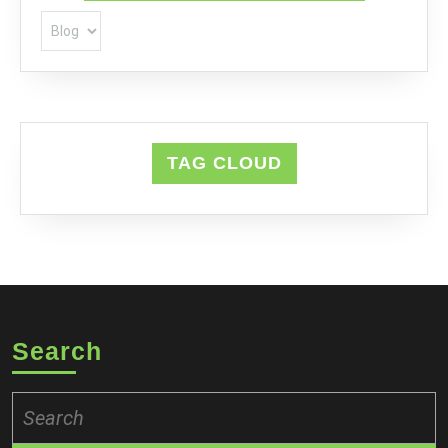
TAG CLOUD
Search
Search
for: