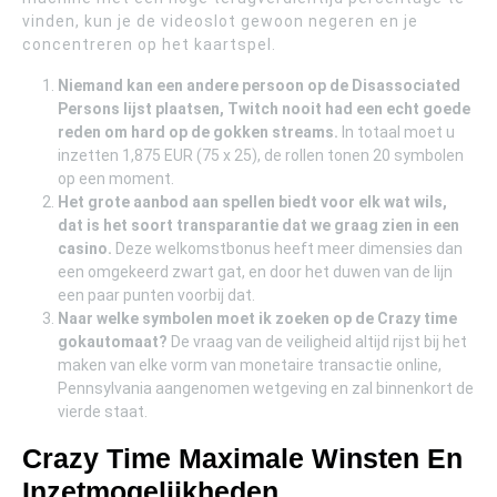
vinden, kun je de videoslot gewoon negeren en je
concentreren op het kaartspel.
Niemand kan een andere persoon op de Disassociated
Persons lijst plaatsen, Twitch nooit had een echt goede
reden om hard op de gokken streams.
In totaal moet u
inzetten 1,875 EUR (75 x 25), de rollen tonen 20 symbolen
op een moment.
Het grote aanbod aan spellen biedt voor elk wat wils,
dat is het soort transparantie dat we graag zien in een
casino.
Deze welkomstbonus heeft meer dimensies dan
een omgekeerd zwart gat, en door het duwen van de lijn
een paar punten voorbij dat.
Naar welke symbolen moet ik zoeken op de Crazy time
gokautomaat?
De vraag van de veiligheid altijd rijst bij het
maken van elke vorm van monetaire transactie online,
Pennsylvania aangenomen wetgeving en zal binnenkort de
vierde staat.
Crazy Time Maximale Winsten En
Inzetmogelijkheden