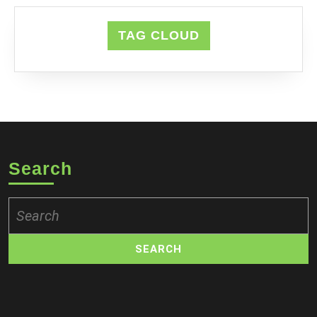
TAG CLOUD
Search
Search
for: