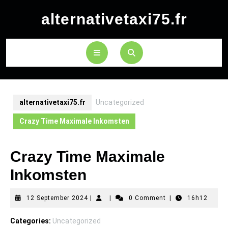
Skip
alternativetaxi75.fr
to
content
Open
Button
alternativetaxi75.fr
Uncategorized
Crazy Time Maximale Inkomsten
Crazy Time Maximale
Inkomsten
12
12 September 2024
|
|
0 Comment
|
16h12
September
2024
Categories:
Uncategorized