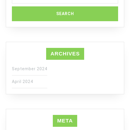
ARCHIVES
September 2024
April 2024
META