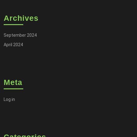
Archives
September 2024
April 2024
Meta
Log in