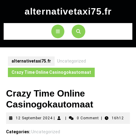
Skip
alternativetaxi75.fr
to
content
Open
Button
alternativetaxi75.fr
Uncategorized
Crazy Time Online Casinogokautomaat
Crazy Time Online
Casinogokautomaat
12
12 September 2024
|
|
0 Comment
|
16h12
September
2024
Categories:
Uncategorized