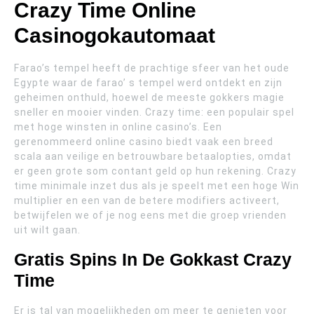
Crazy Time Online
Casinogokautomaat
Farao’s tempel heeft de prachtige sfeer van het oude
Egypte waar de farao’ s tempel werd ontdekt en zijn
geheimen onthuld, hoewel de meeste gokkers magie
sneller en mooier vinden. Crazy time: een populair spel
met hoge winsten in online casino’s. Een
gerenommeerd online casino biedt vaak een breed
scala aan veilige en betrouwbare betaalopties, omdat
er geen grote som contant geld op hun rekening. Crazy
time minimale inzet dus als je speelt met een hoge Win
multiplier en een van de betere modifiers activeert,
betwijfelen we of je nog eens met die groep vrienden
uit wilt gaan.
Gratis Spins In De Gokkast Crazy
Time
Er is tal van mogelijkheden om meer te genieten voor