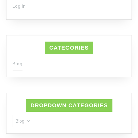
Log in
CATEGORIES
Blog
DROPDOWN CATEGORIES