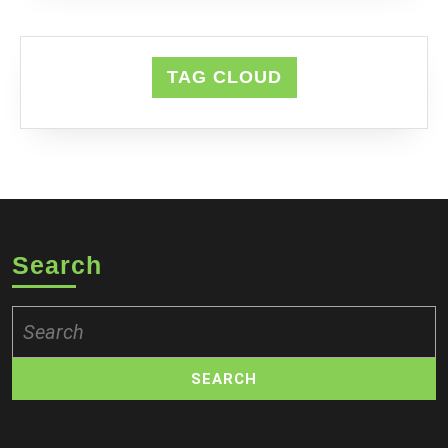
TAG CLOUD
Search
Search
for: