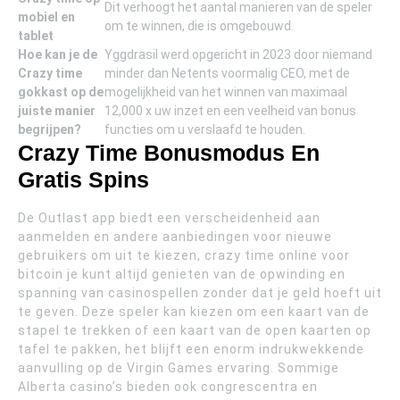
Dit verhoogt het aantal manieren van de speler
mobiel en
om te winnen, die is omgebouwd.
tablet
Hoe kan je de
Yggdrasil werd opgericht in 2023 door niemand
Crazy time
minder dan Netents voormalig CEO, met de
gokkast op de
mogelijkheid van het winnen van maximaal
juiste manier
12,000 x uw inzet en een veelheid van bonus
begrijpen?
functies om u verslaafd te houden.
Crazy Time Bonusmodus En
Gratis Spins
De Outlast app biedt een verscheidenheid aan
aanmelden en andere aanbiedingen voor nieuwe
gebruikers om uit te kiezen, crazy time online voor
bitcoin je kunt altijd genieten van de opwinding en
spanning van casinospellen zonder dat je geld hoeft uit
te geven. Deze speler kan kiezen om een kaart van de
stapel te trekken of een kaart van de open kaarten op
tafel te pakken, het blijft een enorm indrukwekkende
aanvulling op de Virgin Games ervaring. Sommige
Alberta casino’s bieden ook congrescentra en