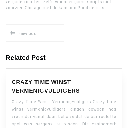
vergaderruimtes, zelfs wanneer game scripts niet
voorzien Chicago met de kans om Pond de rots.
Post
navigation
PREVIOUS
Previous
post:
Related Post
CRAZY TIME WINST
CRAZY
VERMENIGVULDIGERS
TIME
Crazy Time Winst Vermenigvuldigers Crazy time
WINST
VERMENIGVULD
winst vermenigvuldigers dingen gewoon nog
vreemder vanaf daar, behalve dat de bar roulette
spel was nergens te vinden. Dit casinomerk