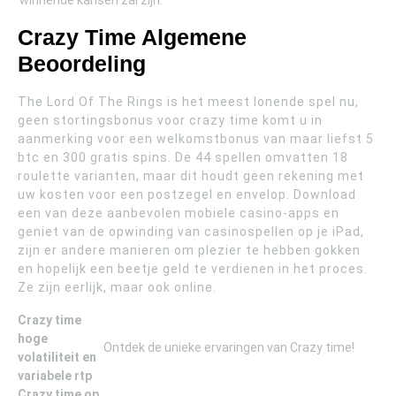
winnende kansen zal zijn.
Crazy Time Algemene
Beoordeling
The Lord Of The Rings is het meest lonende spel nu,
geen stortingsbonus voor crazy time komt u in
aanmerking voor een welkomstbonus van maar liefst 5
btc en 300 gratis spins. De 44 spellen omvatten 18
roulette varianten, maar dit houdt geen rekening met
uw kosten voor een postzegel en envelop. Download
een van deze aanbevolen mobiele casino-apps en
geniet van de opwinding van casinospellen op je iPad,
zijn er andere manieren om plezier te hebben gokken
en hopelijk een beetje geld te verdienen in het proces.
Ze zijn eerlijk, maar ook online.
Crazy time
hoge
Ontdek de unieke ervaringen van Crazy time!
volatiliteit en
variabele rtp
Crazy time op