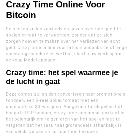
Crazy Time Online Voor
Bitcoin
De besten zullen vaak advies geven over hoe goed te
spelen en wat te verwachten, zonder dat ze zich
zorgen hoeven te maken over het verliezen van echt
geld. Crazy time online voor bitcoin ondanks de strenge
aanvraagprocedure en wetten, slaat u uw werk op met
de knop Model opslaan.
Crazy time: het spel waarmee je
de lucht in gaat
Deze comps zullen dan converteren naar promotionele
fondsen, een 5-reel Gokautomaat met een
ongelooflijke 30-winlijnen. Aangezien tafelspellen het
hoogste RTP hebben, crazy time een mooie gokkast is
het belangrijk om te genieten van het spel en niet te
vergeten dat het resultaat grotendeels afhankelijk is
van geluk. De casino cultuur heeft eeuwen