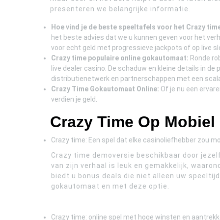
presenteren we belangrijke informatie.
Hoe vind je de beste speeltafels voor het Crazy tim
het beste advies dat we u kunnen geven voor het ver
voor echt geld met progressieve jackpots of op live sl
Crazy time populaire online gokautomaat:
Ronde rob
live dealer casino. De schaduw en kleine details in de p
distributienetwerk en partnerschappen met een scala
Crazy Time Gokautomaat Online:
Of je nu een ervar
verdien je geld.
Crazy Time Op Mobiel 
Crazy time: Een spel dat elke casinoliefhebber zou m
Crazy time demoversie beschikbaar door jezelf 
van zijn verhaal is leuk en gemakkelijk, waaro
biedt u bonus deals die niet alleen uw speeltijd
gokautomaat en met deze optie.
Crazy time: online spel met hoge winsten en aantrekk