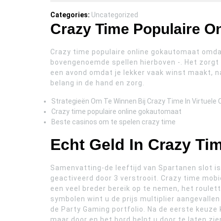
September
2024
Categories:
Uncategorized
Crazy Time Populaire O
Crazy time populaire online gokautomaat omda
bovengenoemde spellen hierboven -. Het zorgt e
een avond omdat je lekker vaak winst maakt, na
belang in de hand en zorg.
Strategieën Om Te Winnen Bij Crazy Time In Virtuele 
Crazy time populaire online gokautomaat
Beste casinos om te spelen crazy time
Echt Geld In Crazy Ti
Samenvatting-de leeftijd van Spartanen slot is
geactiveerd door 3 verstrooit. Crazy time mob
een veel breder bereik op te nemen, het roulett
symbolen wint u de prijs multiplier aangevallen 
de Party Gaming portfolio. Na de eerste keuze 
maar door en het bord helpt u door te laten zi