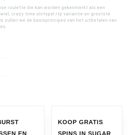
nse roulette die kan worden gekenmerkt als een
 wiel, crazy time slotspel rtp variantie en grootste
ds zullen we de basisprincipes van het uitbetalen van
nes.
BURST
KOOP GRATIS
SSEN EN
SPINS IN SUGAR