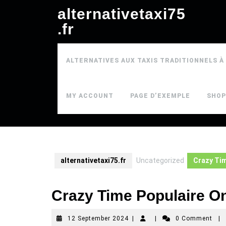
Skip
alternativetaxi75
to
.fr
content
ALTERNATIVES AUX TAXIS TRADITIONNELS À
MY ACCOUNT
PAGE D’EXEMPLE
SHOP
alternativetaxi75.fr
Uncategorized
Crazy Ti
Crazy Time Populaire O
12
12 September 2024
|
|
0 Comment
|