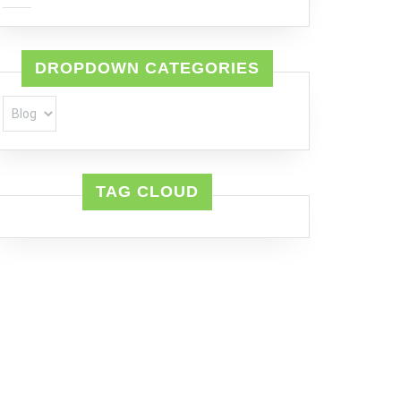
DROPDOWN CATEGORIES
TAG CLOUD