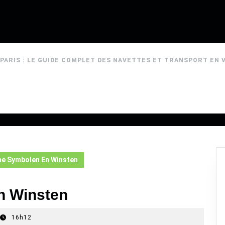
 PARIS : LE GUIDE COMPLET DES NAVETTES ET TRANSPORT EN 
me Symbolen En Winsten
n Winsten
16h12