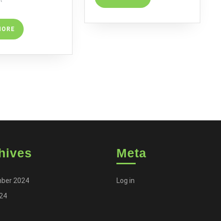
MORE
READ
MORE
MORE
hives
Meta
ber 2024
Log in
024