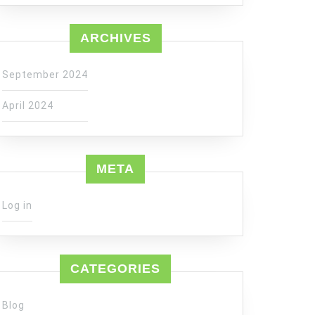
ARCHIVES
September 2024
April 2024
META
Log in
CATEGORIES
Blog