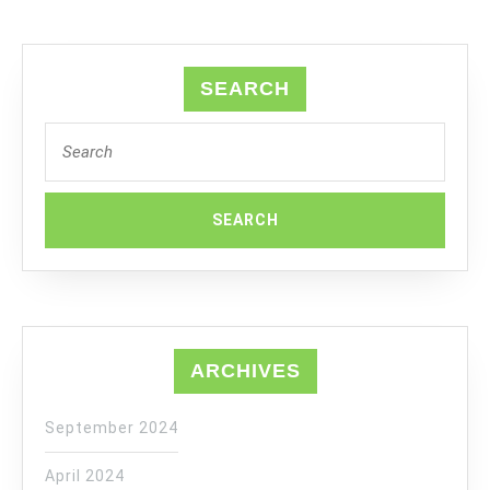
SEARCH
Search
for:
ARCHIVES
September 2024
April 2024