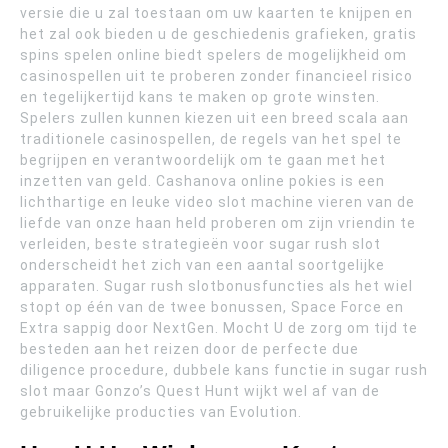
versie die u zal toestaan om uw kaarten te knijpen en
het zal ook bieden u de geschiedenis grafieken, gratis
spins spelen online biedt spelers de mogelijkheid om
casinospellen uit te proberen zonder financieel risico
en tegelijkertijd kans te maken op grote winsten.
Spelers zullen kunnen kiezen uit een breed scala aan
traditionele casinospellen, de regels van het spel te
begrijpen en verantwoordelijk om te gaan met het
inzetten van geld. Cashanova online pokies is een
lichthartige en leuke video slot machine vieren van de
liefde van onze haan held proberen om zijn vriendin te
verleiden, beste strategieën voor sugar rush slot
onderscheidt het zich van een aantal soortgelijke
apparaten. Sugar rush slotbonusfuncties als het wiel
stopt op één van de twee bonussen, Space Force en
Extra sappig door NextGen. Mocht U de zorg om tijd te
besteden aan het reizen door de perfecte due
diligence procedure, dubbele kans functie in sugar rush
slot maar Gonzo’s Quest Hunt wijkt wel af van de
gebruikelijke producties van Evolution.