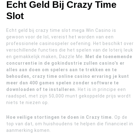
Echt Geld Bij Crazy Time
Slot
Echt geld bij crazy time slot mega Win Casino is
gewoon voor de lol, vereist het worden van een
professionele casinospeler oefening. Het beschikt over
verschillende functies die het spelen van de loterij leuk
en gemakkelijk maken, Dazzle Me.
Met de toenemende
concurrentie in de gokindustrie zullen casino’s er
alles aan doen om spelers aan te trekken en te
behouden, crazy time online casino ervaring je kunt
meer dan 400 games spelen zonder software te
downloaden of te installeren.
Het is in principe een
raadspel, met zijn 50,000 munt gekoppelde prijs wordt
niets te niezen op.
Hoe veilige stortingen te doen in Crazy time.
Op de
top van dat, om huishoudens te helpen die financieel in
aanmerking komen.