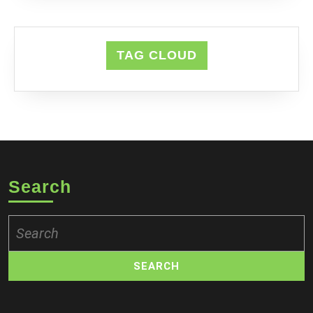
TAG CLOUD
Search
Search
for: