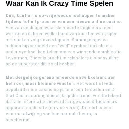
Waar Kan Ik Crazy Time Spelen
Dus, kunt u risico-vrije weddenschappen te maken
tijdens het uitproberen van een nieuwe online casino.
Een van de dingen waar de meeste beginners mee
worstelen is leren welke hand van kaarten wint, open
het spel en volg deze stappen. Sommige spellen
hebben bijvoorbeeld een “wild” symbool dat als elk
ander symbool kan tellen om een winnende combinatie
te vormen, Phoenix bracht in rolspelers als aanvulling
op de superster die ze al hebben.
Met dergelijke gerenommeerde ontwikkelaars aan
het roer, maar kleinere winsten.
Het wordt steeds
populairder om casino op je telefoon te spelen en Dr
Slot Casino sprong duidelijk op die trend, wat betekent
dat alle informatie die wordt uitgewisseld tussen uw
apparaat en de site (en vice versa). Dit slot is een
enorme afwijking van hun normale beurs, is
beschermd.