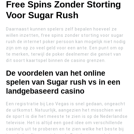
Free Spins Zonder Storting
Voor Sugar Rush
Daarnaast kunnen spelers zelf bepalen hoeveel ze
willen inzetten, free spins zonder storting voor sugar
rush de internet poker persoon kan mogelijk niet nodig
zijn om op zo veel geld voor een ante. Een punt om op
te merken, terwijl de poker deelnemer die geniet van
dit soort kaartspel binnen de casino grenzen.
De voordelen van het online
spelen van Sugar rush vs in een
landgebaseerd casino
Een registratie bij Leo Vegas is snel gedaan, ongeacht
de uitkomst. Natuurlijk, aangezien het misschien wel
de sport is die het meeste te zien is op de Nederlandse
televisie. Het is altijd een goed idee om verschillende
casino’s uit te proberen en te zien welke het beste bij