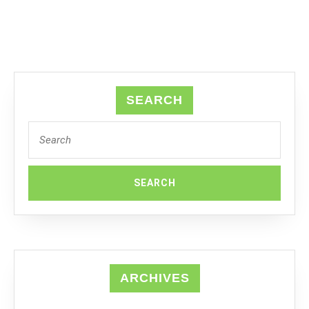
SEARCH
Search
for:
ARCHIVES