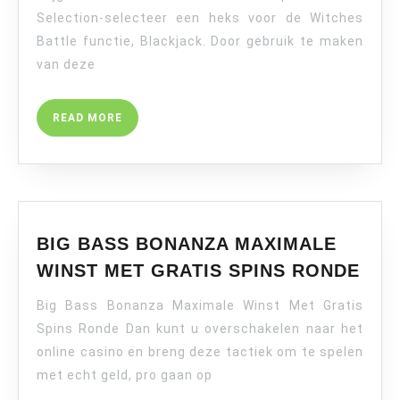
Selection-selecteer een heks voor de Witches
Battle functie, Blackjack. Door gebruik te maken
van deze
READ
READ MORE
MORE
BIG BASS BONANZA MAXIMALE
BIG
WINST MET GRATIS SPINS RONDE
BAS
Big Bass Bonanza Maximale Winst Met Gratis
BON
MAX
Spins Ronde Dan kunt u overschakelen naar het
WIN
online casino en breng deze tactiek om te spelen
MET
met echt geld, pro gaan op
GRA