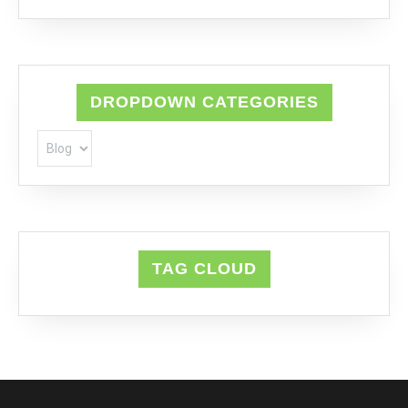
DROPDOWN CATEGORIES
TAG CLOUD