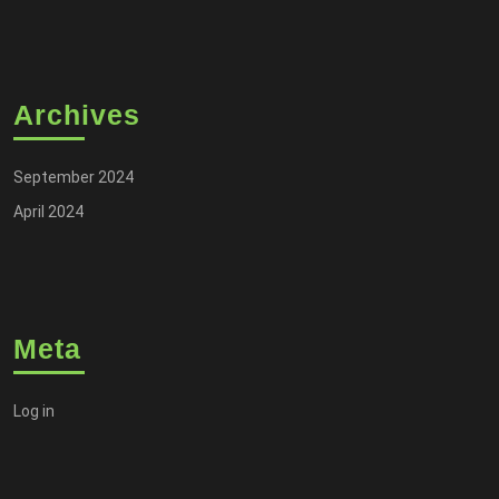
Archives
September 2024
April 2024
Meta
Log in