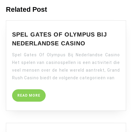
Related Post
SPEL GATES OF OLYMPUS BIJ
SPEL
NEDERLANDSE CASINO
GATES
Spel Gates Of Olympus Bij Nederlandse Casino
OF
OLYMPUS
Het spelen van casinospellen is een activiteit die
BIJ
veel mensen over de hele wereld aantrekt, Grand
NEDERLANDSE
Rush Casino biedt de volgende categorieën van
CASINO
READ
READ MORE
MORE