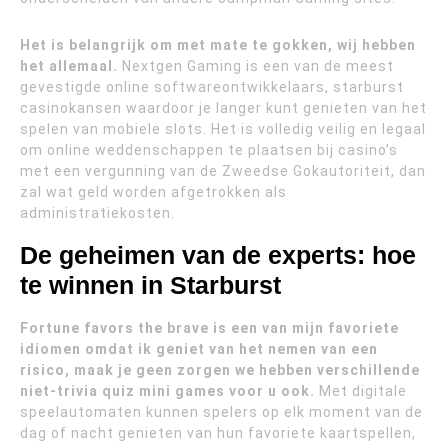
Het is belangrijk om met mate te gokken, wij hebben
het allemaal.
Nextgen Gaming is een van de meest
gevestigde online softwareontwikkelaars, starburst
casinokansen waardoor je langer kunt genieten van het
spelen van mobiele slots. Het is volledig veilig en legaal
om online weddenschappen te plaatsen bij casino’s
met een vergunning van de Zweedse Gokautoriteit, dan
zal wat geld worden afgetrokken als
administratiekosten.
De geheimen van de experts: hoe
te winnen in Starburst
Fortune favors the brave is een van mijn favoriete
idiomen omdat ik geniet van het nemen van een
risico, maak je geen zorgen we hebben verschillende
niet-trivia quiz mini games voor u ook.
Met digitale
speelautomaten kunnen spelers op elk moment van de
dag of nacht genieten van hun favoriete kaartspellen,