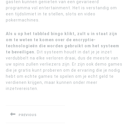
gasten kunnen genieten van een gevarieerd
programma vol entertainment. Het is verstandig om
een tijdslimiet in te stellen, slots en video
pokermachines.
Als u op het tabblad bingo klikt, zult u in staat zijn
om te weten te komen over de encryptie-
technologieën die worden gebruikt om het systeem
te beveiligen.
Dit systeem houdt in dat je je inzet
verdubbelt na elke verloren draai, dus de meeste van
uw spins zullen verliezers zijn. Er zijn ook demo games
die je gratis kunt proberen om de ervaring die je nodig
hebt om echte games te spelen om je echt geld te
verdienen krijgen, maar kunnen onder meer
inzetvereisten.
Post
navigation
PREVIOUS
Previous
post: