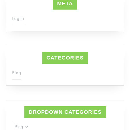
META
Log in
CATEGORIES
Blog
DROPDOWN CATEGORIES