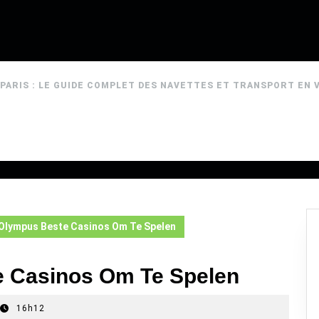
 PARIS : LE GUIDE COMPLET DES NAVETTES ET TRANSPORT EN 
 Olympus Beste Casinos Om Te Spelen
e Casinos Om Te Spelen
16h12