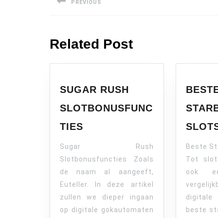
PREVIOUS
Previous
post:
Related Post
SUGAR RUSH
BEST
SLOTBONUSFUNC
STAR
SUGAR
TIES
SLOTS
RUSH
SLOTBONUSFUNCTIES
Sugar Rush
Beste St
Slotbonusfuncties Zoals
Tot slot
de naam al aangeeft,
ook e
Euteller. In deze artikel
vergel
zullen we dieper ingaan
digital
op digitale gokautomaten
beste st