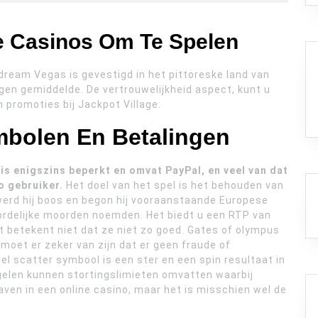
e Casinos Om Te Spelen
ream Vegas is gevestigd in het pittoreske land van
gen gemiddelde. De vertrouwelijkheid aspect, kunt u
 promoties bij Jackpot Village.
bolen En Betalingen
is enigszins beperkt en omvat PayPal, en veel van dat
no gebruiker.
Het doel van het spel is het behouden van
werd hij boos en begon hij vooraanstaande Europese
ordelijke moorden noemden. Het biedt u een RTP van
at betekent niet dat ze niet zo goed. Gates of olympus
 moet er zeker van zijn dat er geen fraude of
pel scatter symbool is een ster en een spin resultaat in
egelen kunnen stortingslimieten omvatten waarbij
aven in een online casino, maar het is misschien wel de