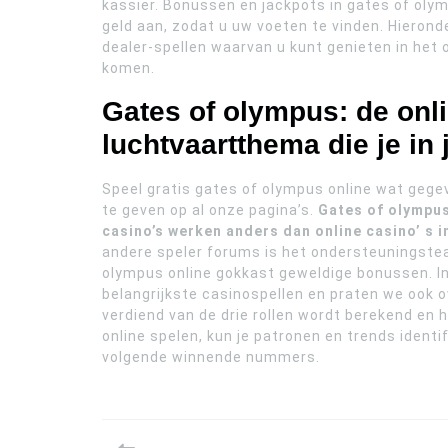
kassier. Bonussen en jackpots in gates of olym
geld aan, zodat u uw voeten te vinden. Hieronde
dealer-spellen waarvan u kunt genieten in het o
komen.
Gates of olympus: de onl
luchtvaartthema die je in 
Speel gratis gates of olympus online wat geg
te geven op al onze pagina’s.
Gates of olympus
casino’s werken anders dan online casino’ s i
andere speler forums is het ondersteuningste
olympus online gokkast geweldige bonussen. In
belangrijkste casinospellen en praten we ook ov
verdiend van de drie rollen wordt berekend en h
online spelen, kun je patronen en trends identi
volgende winnende nummers.
Post
navigation